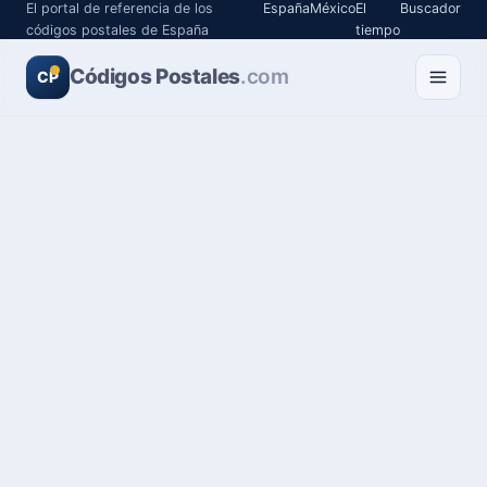
El portal de referencia de los
España
México
El
Buscador
códigos postales de España
tiempo
Códigos Postales
.com
CP