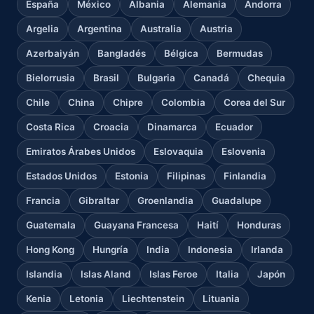
España
México
Albania
Alemania
Andorra
Argelia
Argentina
Australia
Austria
Azerbaiyán
Bangladés
Bélgica
Bermudas
Bielorrusia
Brasil
Bulgaria
Canadá
Chequia
Chile
China
Chipre
Colombia
Corea del Sur
Costa Rica
Croacia
Dinamarca
Ecuador
Emiratos Árabes Unidos
Eslovaquia
Eslovenia
Estados Unidos
Estonia
Filipinas
Finlandia
Francia
Gibraltar
Groenlandia
Guadalupe
Guatemala
Guayana Francesa
Haití
Honduras
Hong Kong
Hungría
India
Indonesia
Irlanda
Islandia
Islas Aland
Islas Feroe
Italia
Japón
Kenia
Letonia
Liechtenstein
Lituania