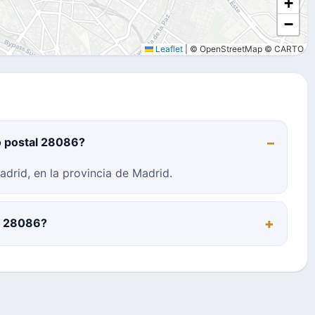
+
−
Leaflet
|
© OpenStreetMap © CARTO
o postal 28086?
drid, en la provincia de Madrid.
al 28086?