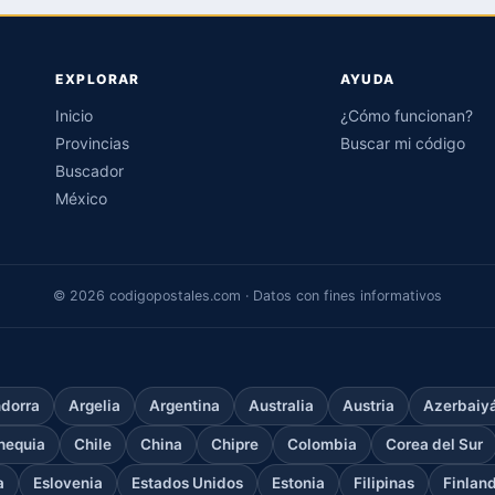
EXPLORAR
AYUDA
Inicio
¿Cómo funcionan?
Provincias
Buscar mi código
Buscador
México
© 2026 codigopostales.com · Datos con fines informativos
dorra
Argelia
Argentina
Australia
Austria
Azerbaiy
hequia
Chile
China
Chipre
Colombia
Corea del Sur
a
Eslovenia
Estados Unidos
Estonia
Filipinas
Finlan