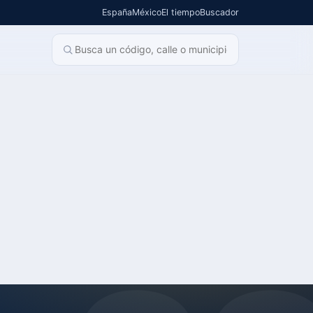
España
México
El tiempo
Buscador