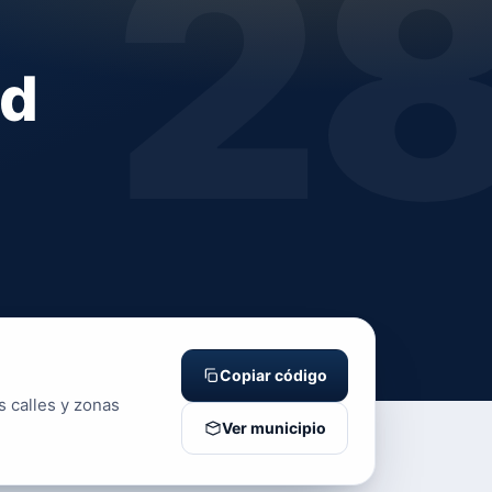
2
id
Copiar código
s calles y zonas
Ver municipio