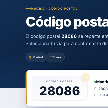
MADRID · CÓDIGO POSTAL
Código posta
El código postal
28086
se reparte en
Selecciona tu vía para confirmar la di
Madrid
1 vías
Madri
CÓDIGO POSTAL
28086
El
2808
que lo u