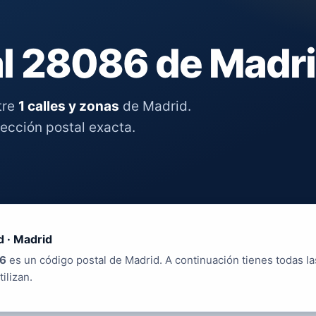
l 28086 de Madr
tre
1 calles y zonas
de Madrid.
rección postal exacta.
d · Madrid
6
es un código postal de Madrid. A continuación tienes todas la
tilizan.