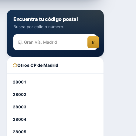
Encuentra tu código postal
Busca por calle o número.
Ir
Otros CP de Madrid
28001
28002
28003
28004
28005