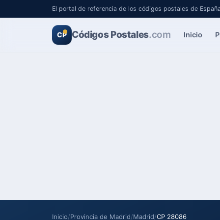
El portal de referencia de los códigos postales de Españ
Códigos Postales
.com
Inicio
P
CP
Inicio
/
Provincia de Madrid
/
Madrid
/
CP 28086