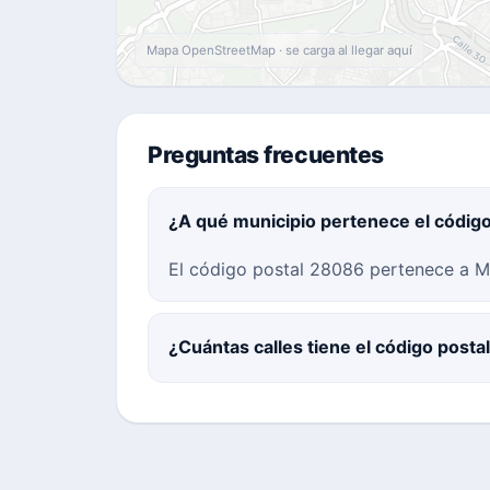
Mapa OpenStreetMap · se carga al llegar aquí
Preguntas frecuentes
¿A qué municipio pertenece el códig
El código postal 28086 pertenece a Ma
¿Cuántas calles tiene el código post