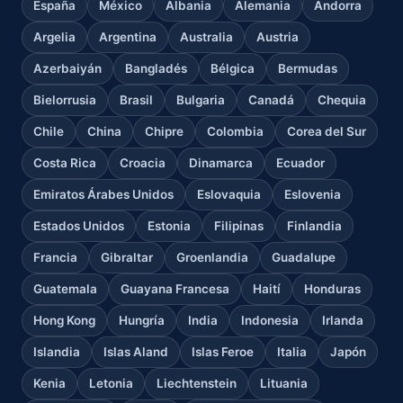
España
México
Albania
Alemania
Andorra
Argelia
Argentina
Australia
Austria
Azerbaiyán
Bangladés
Bélgica
Bermudas
Bielorrusia
Brasil
Bulgaria
Canadá
Chequia
Chile
China
Chipre
Colombia
Corea del Sur
Costa Rica
Croacia
Dinamarca
Ecuador
Emiratos Árabes Unidos
Eslovaquia
Eslovenia
Estados Unidos
Estonia
Filipinas
Finlandia
Francia
Gibraltar
Groenlandia
Guadalupe
Guatemala
Guayana Francesa
Haití
Honduras
Hong Kong
Hungría
India
Indonesia
Irlanda
Islandia
Islas Aland
Islas Feroe
Italia
Japón
Kenia
Letonia
Liechtenstein
Lituania