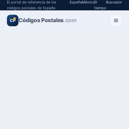
El portal de referencia de los
España
México
El
Buscador
códigos postales de España
tiempo
Códigos Postales
.com
CP