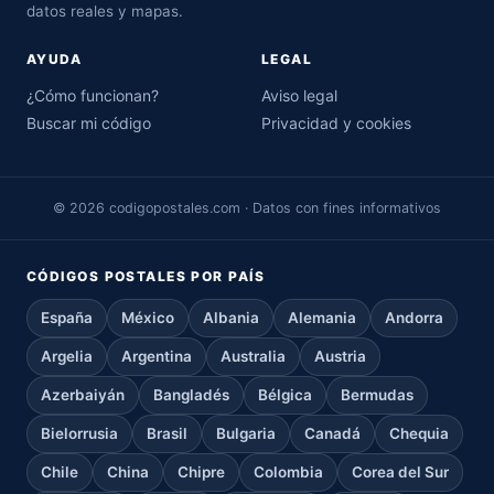
datos reales y mapas.
AYUDA
LEGAL
¿Cómo funcionan?
Aviso legal
Buscar mi código
Privacidad y cookies
© 2026 codigopostales.com · Datos con fines informativos
CÓDIGOS POSTALES POR PAÍS
España
México
Albania
Alemania
Andorra
Argelia
Argentina
Australia
Austria
Azerbaiyán
Bangladés
Bélgica
Bermudas
Bielorrusia
Brasil
Bulgaria
Canadá
Chequia
Chile
China
Chipre
Colombia
Corea del Sur