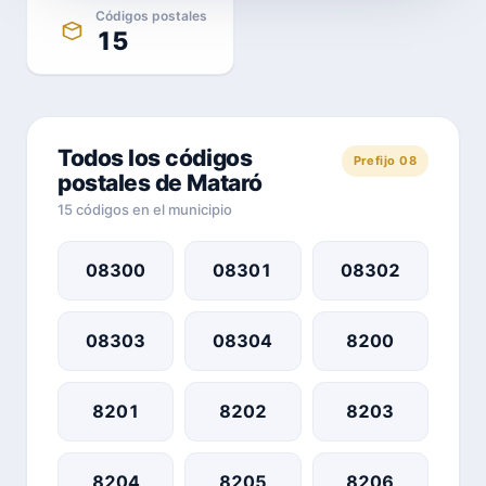
Códigos postales
15
Todos los códigos
Prefijo 08
postales de Mataró
15 códigos en el municipio
08300
08301
08302
08303
08304
8200
8201
8202
8203
8204
8205
8206