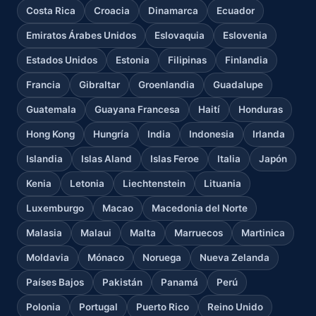
Costa Rica
Croacia
Dinamarca
Ecuador
Emiratos Árabes Unidos
Eslovaquia
Eslovenia
Estados Unidos
Estonia
Filipinas
Finlandia
Francia
Gibraltar
Groenlandia
Guadalupe
Guatemala
Guayana Francesa
Haití
Honduras
Hong Kong
Hungría
India
Indonesia
Irlanda
Islandia
Islas Aland
Islas Feroe
Italia
Japón
Kenia
Letonia
Liechtenstein
Lituania
Luxemburgo
Macao
Macedonia del Norte
Malasia
Malaui
Malta
Marruecos
Martinica
Moldavia
Mónaco
Noruega
Nueva Zelanda
Países Bajos
Pakistán
Panamá
Perú
Polonia
Portugal
Puerto Rico
Reino Unido