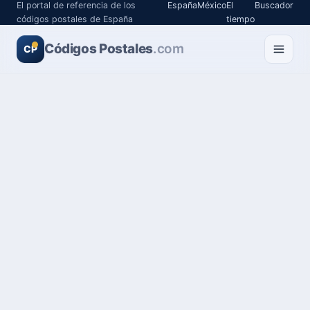
El portal de referencia de los
España
México
El
Buscador
códigos postales de España
tiempo
Códigos Postales
.com
CP