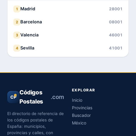
Madrid
28001
1
Barcelona
08001
2
Valencia
46001
3
Sevilla
41001
4
EXPLORAR
Códigos
.com
CP
Inicio
Postales
Provincias
El directorio de referencia de
Buscador
los códigos postales de
México
España: municipios,
provincias y calles, con