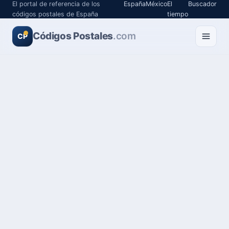
El portal de referencia de los
España
México
El
Buscador
códigos postales de España
tiempo
Códigos Postales
.com
CP