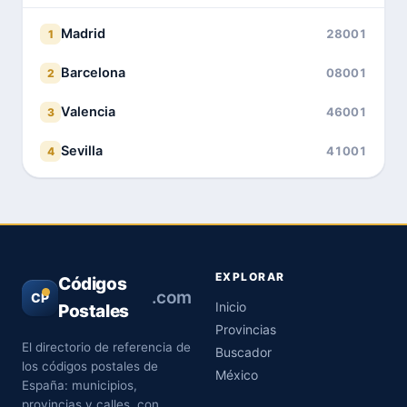
Madrid
28001
1
Barcelona
08001
2
Valencia
46001
3
Sevilla
41001
4
EXPLORAR
Códigos
.com
CP
Inicio
Postales
Provincias
El directorio de referencia de
Buscador
los códigos postales de
México
España: municipios,
provincias y calles, con