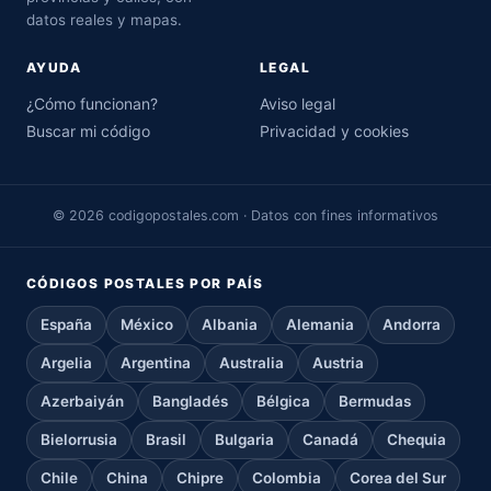
datos reales y mapas.
AYUDA
LEGAL
¿Cómo funcionan?
Aviso legal
Buscar mi código
Privacidad y cookies
© 2026 codigopostales.com · Datos con fines informativos
CÓDIGOS POSTALES POR PAÍS
España
México
Albania
Alemania
Andorra
Argelia
Argentina
Australia
Austria
Azerbaiyán
Bangladés
Bélgica
Bermudas
Bielorrusia
Brasil
Bulgaria
Canadá
Chequia
Chile
China
Chipre
Colombia
Corea del Sur