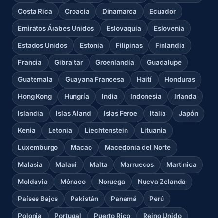
Costa Rica
Croacia
Dinamarca
Ecuador
Emiratos Árabes Unidos
Eslovaquia
Eslovenia
Estados Unidos
Estonia
Filipinas
Finlandia
Francia
Gibraltar
Groenlandia
Guadalupe
Guatemala
Guayana Francesa
Haití
Honduras
Hong Kong
Hungría
India
Indonesia
Irlanda
Islandia
Islas Aland
Islas Feroe
Italia
Japón
Kenia
Letonia
Liechtenstein
Lituania
Luxemburgo
Macao
Macedonia del Norte
Malasia
Malaui
Malta
Marruecos
Martinica
Moldavia
Mónaco
Noruega
Nueva Zelanda
Países Bajos
Pakistán
Panamá
Perú
Polonia
Portugal
Puerto Rico
Reino Unido