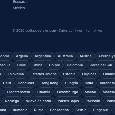
Buscador
México
© 2026 codigopostales.com · Datos con fines informativos
dorra
Argelia
Argentina
Australia
Austria
Azerbaiy
hequia
Chile
China
Chipre
Colombia
Corea del Sur
a
Eslovenia
Estados Unidos
Estonia
Filipinas
Finlan
Haití
Honduras
Hong Kong
Hungría
India
Indonesi
a
Liechtenstein
Lituania
Luxemburgo
Macao
Macedo
Noruega
Nueva Zelanda
Países Bajos
Pakistán
Pan
cana
Rumanía
Rusia
San Marino
Serbia
Singapur