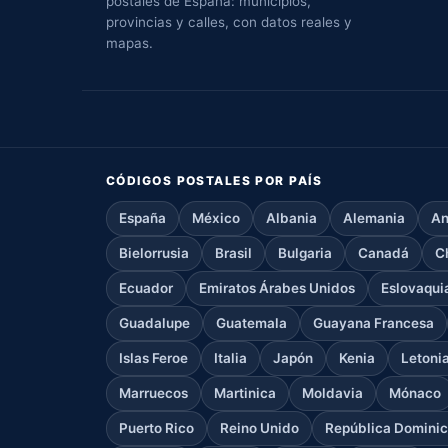
postales de España: municipios,
provincias y calles, con datos reales y
mapas.
CÓDIGOS POSTALES POR PAÍS
España
México
Albania
Alemania
An
Bielorrusia
Brasil
Bulgaria
Canadá
C
Ecuador
Emiratos Árabes Unidos
Eslovaqui
Guadalupe
Guatemala
Guayana Francesa
Islas Feroe
Italia
Japón
Kenia
Letoni
Marruecos
Martinica
Moldavia
Mónaco
Puerto Rico
Reino Unido
República Domini