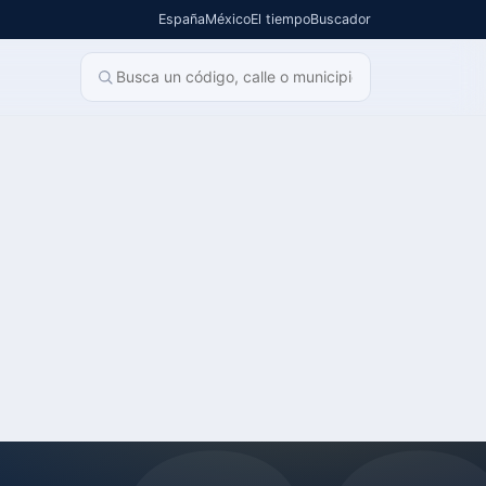
España
México
El tiempo
Buscador