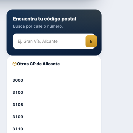
Encuentra tu código postal
Busca por calle o número.
Ir
Otros CP de Alicante
3000
3100
3108
3109
3110