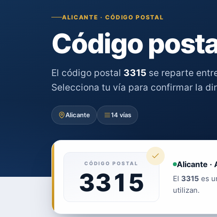
ALICANTE · CÓDIGO POSTAL
Código posta
El código postal
3315
se reparte entr
Selecciona tu vía para confirmar la di
Alicante
14 vías
Alicante · 
CÓDIGO POSTAL
3315
El
3315
es un
utilizan.