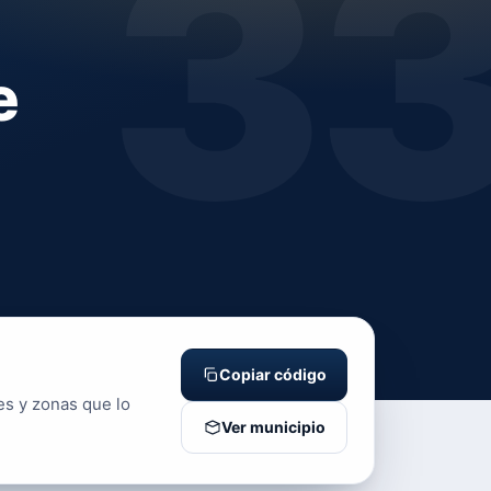
3
e
Copiar código
es y zonas que lo
Ver municipio