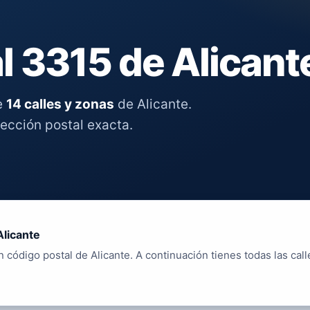
l 3315 de Alicant
e
14 calles y zonas
de Alicante.
rección postal exacta.
Alicante
 código postal de Alicante. A continuación tienes todas las call