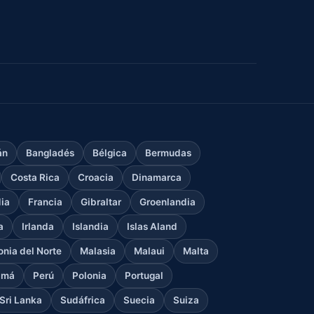
án
Bangladés
Bélgica
Bermudas
Costa Rica
Croacia
Dinamarca
dia
Francia
Gibraltar
Groenlandia
a
Irlanda
Islandia
Islas Aland
nia del Norte
Malasia
Malaui
Malta
amá
Perú
Polonia
Portugal
Sri Lanka
Sudáfrica
Suecia
Suiza