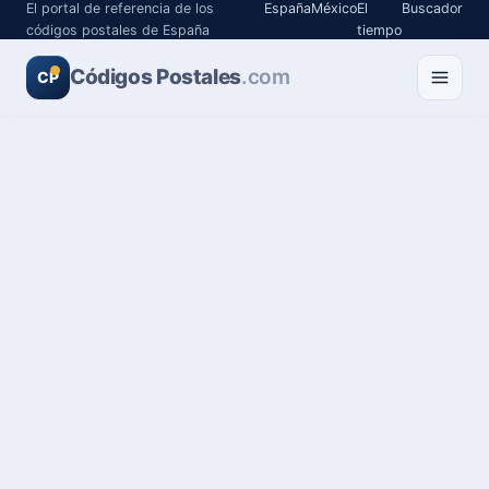
El portal de referencia de los
España
México
El
Buscador
códigos postales de España
tiempo
Códigos Postales
.com
CP