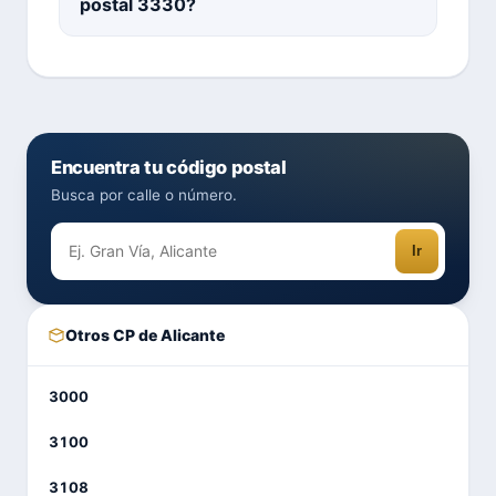
postal 3330?
Encuentra tu código postal
Busca por calle o número.
Ir
Otros CP de Alicante
3000
3100
3108