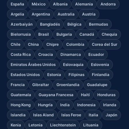
España
México
Albania
Alemania
Andorra
Argelia
Argentina
Australia
Austria
Azerbaiyán
Bangladés
Bélgica
Bermudas
Bielorrusia
Brasil
Bulgaria
Canadá
Chequia
Chile
China
Chipre
Colombia
Corea del Sur
Costa Rica
Croacia
Dinamarca
Ecuador
Emiratos Árabes Unidos
Eslovaquia
Eslovenia
Estados Unidos
Estonia
Filipinas
Finlandia
Francia
Gibraltar
Groenlandia
Guadalupe
Guatemala
Guayana Francesa
Haití
Honduras
Hong Kong
Hungría
India
Indonesia
Irlanda
Islandia
Islas Aland
Islas Feroe
Italia
Japón
Kenia
Letonia
Liechtenstein
Lituania