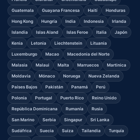
Guatemala
Guayana Francesa
Haití
Honduras
Hong Kong
Hungría
India
Indonesia
Irlanda
Islandia
Islas Aland
Islas Feroe
Italia
Japón
Kenia
Letonia
Liechtenstein
Lituania
Luxemburgo
Macao
Macedonia del Norte
Malasia
Malaui
Malta
Marruecos
Martinica
Moldavia
Mónaco
Noruega
Nueva Zelanda
Países Bajos
Pakistán
Panamá
Perú
Polonia
Portugal
Puerto Rico
Reino Unido
República Dominicana
Rumanía
Rusia
San Marino
Serbia
Singapur
Sri Lanka
Sudáfrica
Suecia
Suiza
Tailandia
Turquía