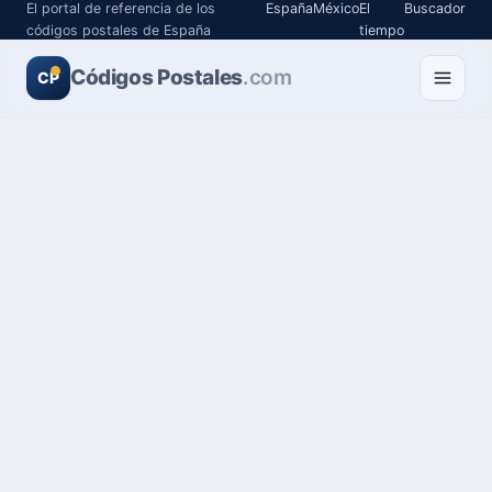
El portal de referencia de los
España
México
El
Buscador
códigos postales de España
tiempo
Códigos Postales
.com
CP