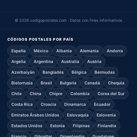
© 2026 codigopostales.com · Datos con fines informativos
CÓDIGOS POSTALES POR PAÍS
España
México
Albania
Alemania
Andorra
Argelia
Argentina
Australia
Austria
Azerbaiyán
Bangladés
Bélgica
Bermudas
Bielorrusia
Brasil
Bulgaria
Canadá
Chequia
Chile
China
Chipre
Colombia
Corea del Sur
Costa Rica
Croacia
Dinamarca
Ecuador
Emiratos Árabes Unidos
Eslovaquia
Eslovenia
Estados Unidos
Estonia
Filipinas
Finlandia
Francia
Gibraltar
Groenlandia
Guadalupe