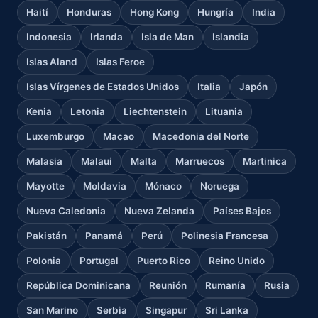
Haití
Honduras
Hong Kong
Hungría
India
Indonesia
Irlanda
Isla de Man
Islandia
Islas Aland
Islas Feroe
Islas Vírgenes de Estados Unidos
Italia
Japón
Kenia
Letonia
Liechtenstein
Lituania
Luxemburgo
Macao
Macedonia del Norte
Malasia
Malaui
Malta
Marruecos
Martinica
Mayotte
Moldavia
Mónaco
Noruega
Nueva Caledonia
Nueva Zelanda
Países Bajos
Pakistán
Panamá
Perú
Polinesia Francesa
Polonia
Portugal
Puerto Rico
Reino Unido
República Dominicana
Reunión
Rumanía
Rusia
San Marino
Serbia
Singapur
Sri Lanka