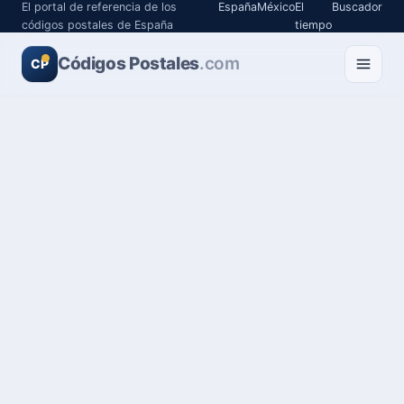
El portal de referencia de los
España
México
El
Buscador
códigos postales de España
tiempo
Códigos Postales
.com
CP