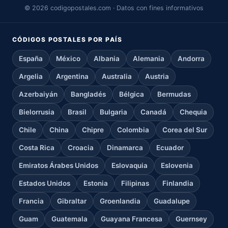
© 2026 codigopostales.com · Datos con fines informativos
CÓDIGOS POSTALES POR PAÍS
España
México
Albania
Alemania
Andorra
Argelia
Argentina
Australia
Austria
Azerbaiyán
Bangladés
Bélgica
Bermudas
Bielorrusia
Brasil
Bulgaria
Canadá
Chequia
Chile
China
Chipre
Colombia
Corea del Sur
Costa Rica
Croacia
Dinamarca
Ecuador
Emiratos Árabes Unidos
Eslovaquia
Eslovenia
Estados Unidos
Estonia
Filipinas
Finlandia
Francia
Gibraltar
Groenlandia
Guadalupe
Guam
Guatemala
Guayana Francesa
Guernsey