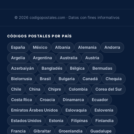
© 2026 codigopostales.com · Datos con fines informativos
CÓDIGOS POSTALES POR PAÍS
España
México
Albania
Alemania
Andorra
Argelia
Argentina
Australia
Austria
Azerbaiyán
Bangladés
Bélgica
Bermudas
Bielorrusia
Brasil
Bulgaria
Canadá
Chequia
Chile
China
Chipre
Colombia
Corea del Sur
Costa Rica
Croacia
Dinamarca
Ecuador
Emiratos Árabes Unidos
Eslovaquia
Eslovenia
Estados Unidos
Estonia
Filipinas
Finlandia
Francia
Gibraltar
Groenlandia
Guadalupe