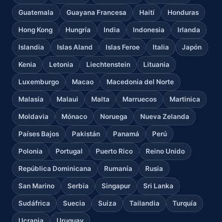
Guatemala
Guayana Francesa
Haití
Honduras
Hong Kong
Hungría
India
Indonesia
Irlanda
Islandia
Islas Aland
Islas Feroe
Italia
Japón
Kenia
Letonia
Liechtenstein
Lituania
Luxemburgo
Macao
Macedonia del Norte
Malasia
Malaui
Malta
Marruecos
Martinica
Moldavia
Mónaco
Noruega
Nueva Zelanda
Países Bajos
Pakistán
Panamá
Perú
Polonia
Portugal
Puerto Rico
Reino Unido
República Dominicana
Rumanía
Rusia
San Marino
Serbia
Singapur
Sri Lanka
Sudáfrica
Suecia
Suiza
Tailandia
Turquía
Ucrania
Uruguay