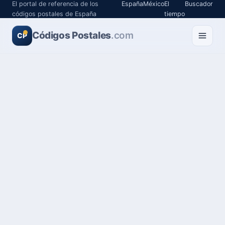
El portal de referencia de los
España
México
El
Buscador
códigos postales de España
tiempo
Códigos Postales
.com
CP