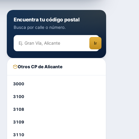
Encuentra tu código postal
Busca por calle o número.
Ir
Otros CP de Alicante
3000
3100
3108
3109
3110