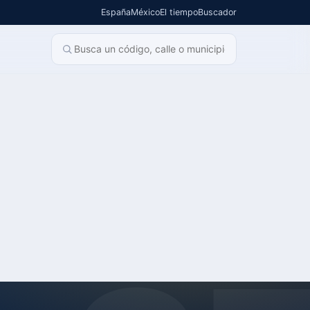
España
México
El tiempo
Buscador