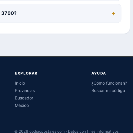
al 3700?
EXPLORAR
AYUDA
Inicio
¿Cómo funcionan?
Provincias
Buscar mi código
Buscador
México
© 2026 codigopostales.com · Datos con fines informativos