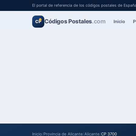
El portal de referencia de los códigos postales de Españ
Códigos Postales
.com
Inicio
P
CP
Inicio
/
Provincia de Alicante
/
Alicante
/
CP 3700