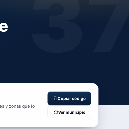
3
e
Copiar código
les y zonas que lo
Ver municipio