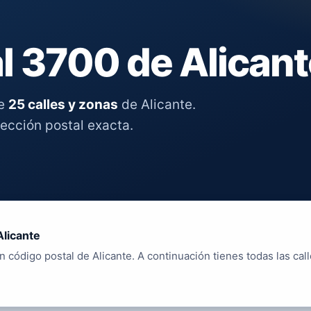
l 3700 de Alicant
re
25 calles y zonas
de Alicante.
rección postal exacta.
Alicante
n código postal de Alicante. A continuación tienes todas las cal