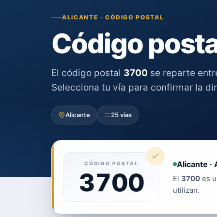
ALICANTE · CÓDIGO POSTAL
Código posta
El código postal
3700
se reparte ent
Selecciona tu vía para confirmar la di
Alicante
25 vías
Alicante · 
CÓDIGO POSTAL
3700
El
3700
es u
utilizan.