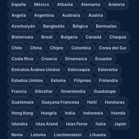
España
México
Albania
Alemania
Andorra
Argelia
Argentina
Australia
Austria
Azerbaiyán
Bangladés
Bélgica
Bermudas
Bielorrusia
Brasil
Bulgaria
Canadá
Chequia
Chile
China
Chipre
Colombia
Corea del Sur
Costa Rica
Croacia
Dinamarca
Ecuador
Emiratos Árabes Unidos
Eslovaquia
Eslovenia
Estados Unidos
Estonia
Filipinas
Finlandia
Francia
Gibraltar
Groenlandia
Guadalupe
Guatemala
Guayana Francesa
Haití
Honduras
Hong Kong
Hungría
India
Indonesia
Irlanda
Islandia
Islas Aland
Islas Feroe
Italia
Japón
Kenia
Letonia
Liechtenstein
Lituania