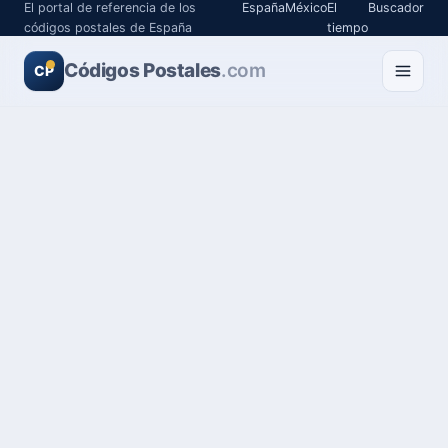
El portal de referencia de los
España
México
El
Buscador
códigos postales de España
tiempo
Códigos Postales
.com
CP