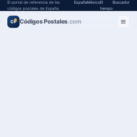
El portal de referencia de los
España
México
El
Buscador
códigos postales de España
tiempo
Códigos Postales
.com
CP