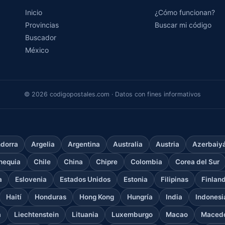
Inicio
¿Cómo funcionan?
Provincias
Buscar mi código
Buscador
México
© 2026 codigopostales.com · Datos con fines informativos
dorra
Argelia
Argentina
Australia
Austria
Azerbaiy
hequia
Chile
China
Chipre
Colombia
Corea del Sur
a
Eslovenia
Estados Unidos
Estonia
Filipinas
Finlan
Haití
Honduras
Hong Kong
Hungría
India
Indonesi
a
Liechtenstein
Lituania
Luxemburgo
Macao
Macedo