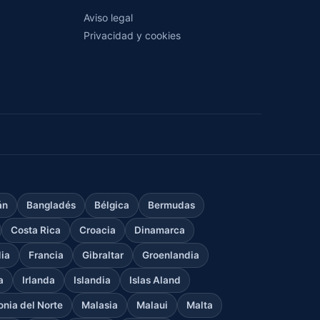
Aviso legal
Privacidad y cookies
án
Bangladés
Bélgica
Bermudas
Costa Rica
Croacia
Dinamarca
dia
Francia
Gibraltar
Groenlandia
a
Irlanda
Islandia
Islas Aland
nia del Norte
Malasia
Malaui
Malta