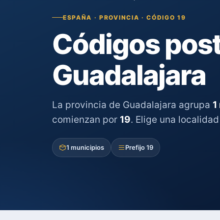
ESPAÑA · PROVINCIA · CÓDIGO 19
Códigos posta
Guadalajara
La provincia de Guadalajara agrupa
1
comienzan por
19
. Elige una localida
1 municipios
Prefijo 19