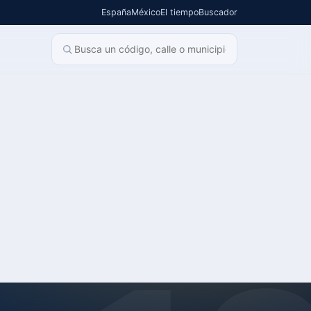
España
México
El tiempo
Buscador