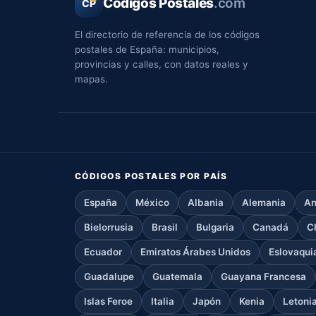
Códigos Postales
.com
CP
El directorio de referencia de los códigos
postales de España: municipios,
provincias y calles, con datos reales y
mapas.
CÓDIGOS POSTALES POR PAÍS
España
México
Albania
Alemania
An
Bielorrusia
Brasil
Bulgaria
Canadá
C
Ecuador
Emiratos Árabes Unidos
Eslovaqui
Guadalupe
Guatemala
Guayana Francesa
Islas Feroe
Italia
Japón
Kenia
Letoni