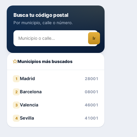
Busca tu código postal
Por municipio, calle o número.
Ir
Municipios más buscados
Madrid
28001
1
Barcelona
08001
2
Valencia
46001
3
Sevilla
41001
4