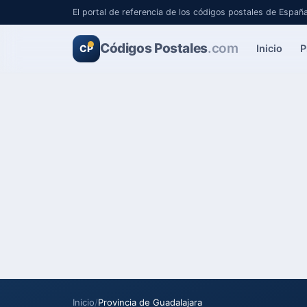
El portal de referencia de los códigos postales de Españ
Códigos Postales
.com
Inicio
P
CP
Inicio
/
Provincia de Guadalajara