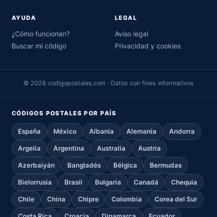
AYUDA
LEGAL
¿Cómo funcionan?
Aviso legal
Buscar mi código
Privacidad y cookies
© 2026 codigopostales.com · Datos con fines informativos
CÓDIGOS POSTALES POR PAÍS
España
México
Albania
Alemania
Andorra
Argelia
Argentina
Australia
Austria
Azerbaiyán
Bangladés
Bélgica
Bermudas
Bielorrusia
Brasil
Bulgaria
Canadá
Chequia
Chile
China
Chipre
Colombia
Corea del Sur
Costa Rica
Croacia
Dinamarca
Ecuador