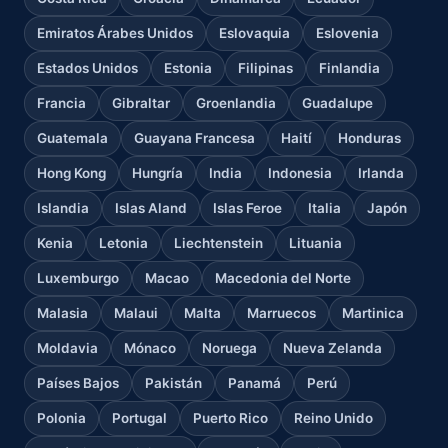
Emiratos Árabes Unidos
Eslovaquia
Eslovenia
Estados Unidos
Estonia
Filipinas
Finlandia
Francia
Gibraltar
Groenlandia
Guadalupe
Guatemala
Guayana Francesa
Haití
Honduras
Hong Kong
Hungría
India
Indonesia
Irlanda
Islandia
Islas Aland
Islas Feroe
Italia
Japón
Kenia
Letonia
Liechtenstein
Lituania
Luxemburgo
Macao
Macedonia del Norte
Malasia
Malaui
Malta
Marruecos
Martinica
Moldavia
Mónaco
Noruega
Nueva Zelanda
Países Bajos
Pakistán
Panamá
Perú
Polonia
Portugal
Puerto Rico
Reino Unido