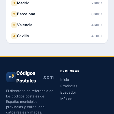
Madrid
28001
1
Barcelona
08001
2
Valencia
46001
3
Sevilla
41001
4
EXPLORAR
Códigos
.com
CP
Inicio
Postales
Provincias
El directorio de referencia de
Buscador
los códigos postales de
México
España: municipios,
provincias y calles, con
datos reales y mapas.