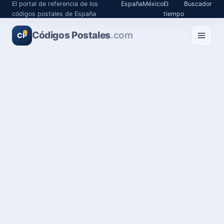
El portal de referencia de los
España
México
El
Buscador
códigos postales de España
tiempo
Códigos Postales
.com
CP