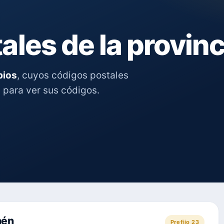
les de la provinc
pios
, cuyos códigos postales
d para ver sus códigos.
aén
Prefijo 23