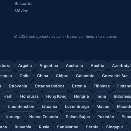
Buscador
México
© 2026 codigopostales.com · Datos con fines informativos
dorra
Argelia
Argentina
Australia
Austria
Azerbaiy
hequia
Chile
China
Chipre
Colombia
Corea del Sur
a
Eslovenia
Estados Unidos
Estonia
Filipinas
Finlan
Haití
Honduras
Hong Kong
Hungría
India
Indonesi
a
Liechtenstein
Lituania
Luxemburgo
Macao
Macedo
Noruega
Nueva Zelanda
Países Bajos
Pakistán
Pan
cana
Rumanía
Rusia
San Marino
Serbia
Singapur