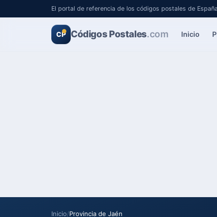
El portal de referencia de los códigos postales de Españ
Códigos Postales
.com
Inicio
P
CP
Inicio
/
Provincia de Jaén