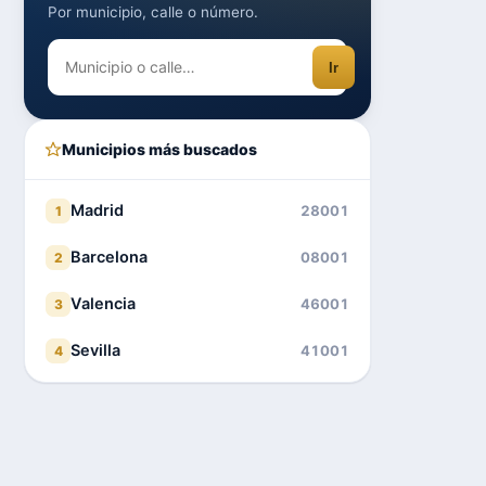
Por municipio, calle o número.
Ir
Municipios más buscados
Madrid
28001
1
Barcelona
08001
2
Valencia
46001
3
Sevilla
41001
4