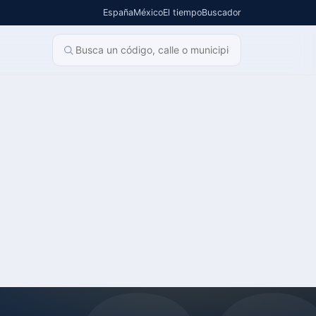
España
México
El tiempo
Buscador