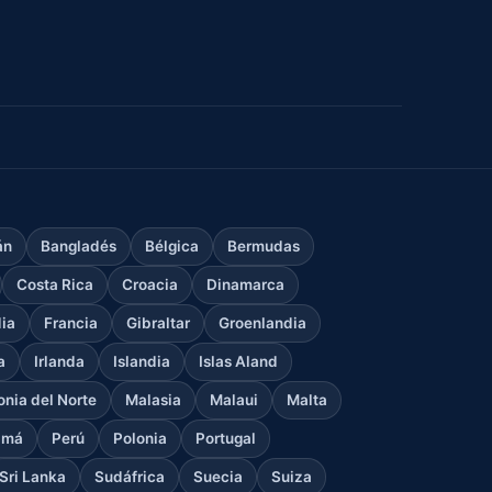
án
Bangladés
Bélgica
Bermudas
Costa Rica
Croacia
Dinamarca
dia
Francia
Gibraltar
Groenlandia
a
Irlanda
Islandia
Islas Aland
nia del Norte
Malasia
Malaui
Malta
amá
Perú
Polonia
Portugal
Sri Lanka
Sudáfrica
Suecia
Suiza