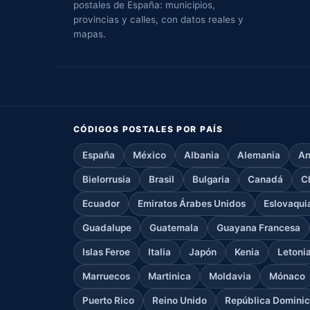
postales de España: municipios,
provincias y calles, con datos reales y
mapas.
CÓDIGOS POSTALES POR PAÍS
España
México
Albania
Alemania
An
Bielorrusia
Brasil
Bulgaria
Canadá
C
Ecuador
Emiratos Árabes Unidos
Eslovaqui
Guadalupe
Guatemala
Guayana Francesa
Islas Feroe
Italia
Japón
Kenia
Letoni
Marruecos
Martinica
Moldavia
Mónaco
Puerto Rico
Reino Unido
República Domini