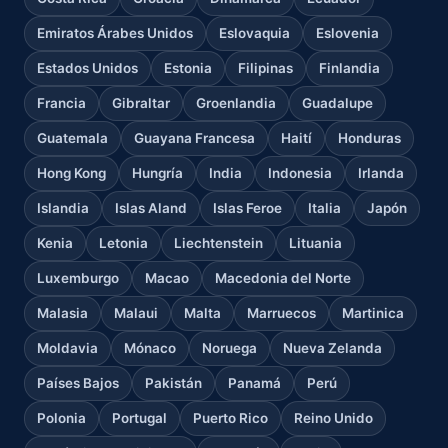
Emiratos Árabes Unidos
Eslovaquia
Eslovenia
Estados Unidos
Estonia
Filipinas
Finlandia
Francia
Gibraltar
Groenlandia
Guadalupe
Guatemala
Guayana Francesa
Haití
Honduras
Hong Kong
Hungría
India
Indonesia
Irlanda
Islandia
Islas Aland
Islas Feroe
Italia
Japón
Kenia
Letonia
Liechtenstein
Lituania
Luxemburgo
Macao
Macedonia del Norte
Malasia
Malaui
Malta
Marruecos
Martinica
Moldavia
Mónaco
Noruega
Nueva Zelanda
Países Bajos
Pakistán
Panamá
Perú
Polonia
Portugal
Puerto Rico
Reino Unido