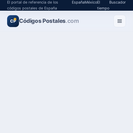
El portal de referencia de los
España
México
El
Buscador
códigos postales de España
tiempo
Códigos Postales
.com
CP