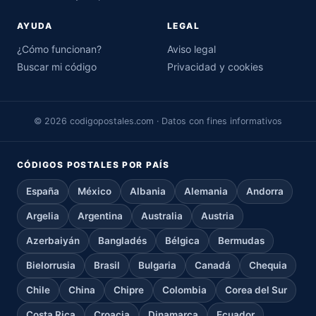
AYUDA
LEGAL
¿Cómo funcionan?
Aviso legal
Buscar mi código
Privacidad y cookies
© 2026 codigopostales.com · Datos con fines informativos
CÓDIGOS POSTALES POR PAÍS
España
México
Albania
Alemania
Andorra
Argelia
Argentina
Australia
Austria
Azerbaiyán
Bangladés
Bélgica
Bermudas
Bielorrusia
Brasil
Bulgaria
Canadá
Chequia
Chile
China
Chipre
Colombia
Corea del Sur
Costa Rica
Croacia
Dinamarca
Ecuador