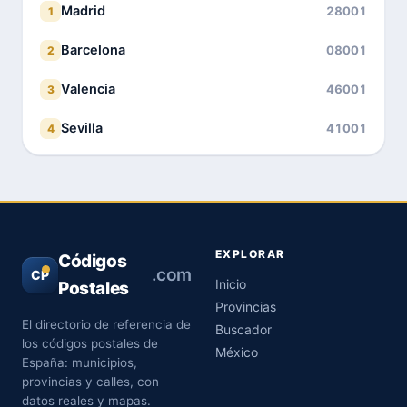
Madrid
28001
1
Barcelona
08001
2
Valencia
46001
3
Sevilla
41001
4
EXPLORAR
Códigos
.com
CP
Inicio
Postales
Provincias
El directorio de referencia de
Buscador
los códigos postales de
México
España: municipios,
provincias y calles, con
datos reales y mapas.