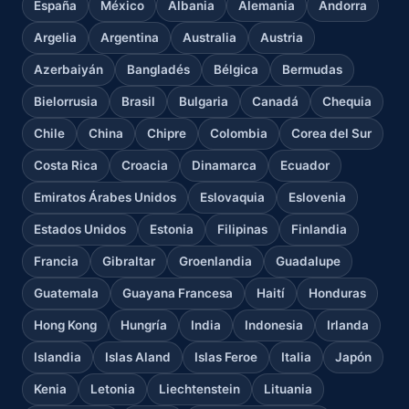
España
México
Albania
Alemania
Andorra
Argelia
Argentina
Australia
Austria
Azerbaiyán
Bangladés
Bélgica
Bermudas
Bielorrusia
Brasil
Bulgaria
Canadá
Chequia
Chile
China
Chipre
Colombia
Corea del Sur
Costa Rica
Croacia
Dinamarca
Ecuador
Emiratos Árabes Unidos
Eslovaquia
Eslovenia
Estados Unidos
Estonia
Filipinas
Finlandia
Francia
Gibraltar
Groenlandia
Guadalupe
Guatemala
Guayana Francesa
Haití
Honduras
Hong Kong
Hungría
India
Indonesia
Irlanda
Islandia
Islas Aland
Islas Feroe
Italia
Japón
Kenia
Letonia
Liechtenstein
Lituania