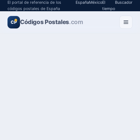
El portal de referencia de los
España
México
El
Buscador
códigos postales de España
tiempo
Códigos Postales
.com
CP