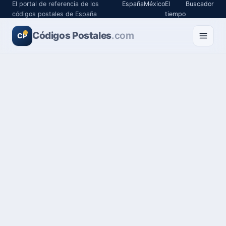
El portal de referencia de los
España
México
El
Buscador
códigos postales de España
tiempo
Códigos Postales
.com
CP