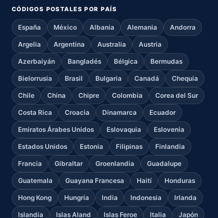
CÓDIGOS POSTALES POR PAÍS
España
México
Albania
Alemania
Andorra
Argelia
Argentina
Australia
Austria
Azerbaiyán
Bangladés
Bélgica
Bermudas
Bielorrusia
Brasil
Bulgaria
Canadá
Chequia
Chile
China
Chipre
Colombia
Corea del Sur
Costa Rica
Croacia
Dinamarca
Ecuador
Emiratos Árabes Unidos
Eslovaquia
Eslovenia
Estados Unidos
Estonia
Filipinas
Finlandia
Francia
Gibraltar
Groenlandia
Guadalupe
Guatemala
Guayana Francesa
Haití
Honduras
Hong Kong
Hungría
India
Indonesia
Irlanda
Islandia
Islas Aland
Islas Feroe
Italia
Japón