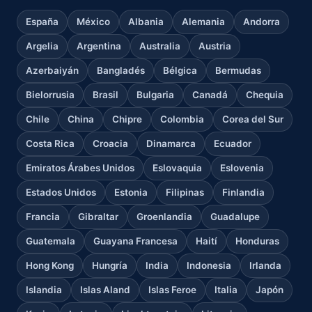
España
México
Albania
Alemania
Andorra
Argelia
Argentina
Australia
Austria
Azerbaiyán
Bangladés
Bélgica
Bermudas
Bielorrusia
Brasil
Bulgaria
Canadá
Chequia
Chile
China
Chipre
Colombia
Corea del Sur
Costa Rica
Croacia
Dinamarca
Ecuador
Emiratos Árabes Unidos
Eslovaquia
Eslovenia
Estados Unidos
Estonia
Filipinas
Finlandia
Francia
Gibraltar
Groenlandia
Guadalupe
Guatemala
Guayana Francesa
Haití
Honduras
Hong Kong
Hungría
India
Indonesia
Irlanda
Islandia
Islas Aland
Islas Feroe
Italia
Japón