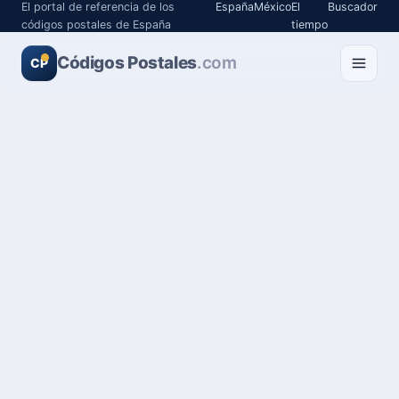
El portal de referencia de los
España
México
El
Buscador
códigos postales de España
tiempo
Códigos Postales
.com
CP