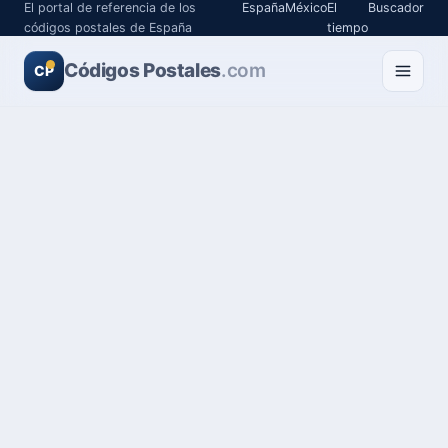
El portal de referencia de los
España
México
El
Buscador
códigos postales de España
tiempo
Códigos Postales
.com
CP