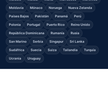
Moldavia
Mónaco
Noruega
Nueva Zelanda
Países Bajos
Pakistán
Panamá
Perú
Polonia
Portugal
Puerto Rico
Reino Unido
República Dominicana
Rumanía
Rusia
San Marino
Serbia
Singapur
Sri Lanka
Sudáfrica
Suecia
Suiza
Tailandia
Turquía
Ucrania
Uruguay