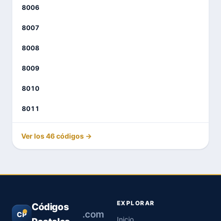
8006
8007
8008
8009
8010
8011
Ver los 46 códigos →
EXPLORAR
Códigos
.com
CP
Inicio