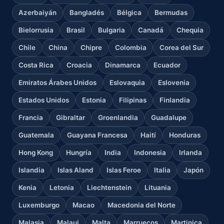
Azerbaiyán
Bangladés
Bélgica
Bermudas
Bielorrusia
Brasil
Bulgaria
Canadá
Chequia
Chile
China
Chipre
Colombia
Corea del Sur
Costa Rica
Croacia
Dinamarca
Ecuador
Emiratos Árabes Unidos
Eslovaquia
Eslovenia
Estados Unidos
Estonia
Filipinas
Finlandia
Francia
Gibraltar
Groenlandia
Guadalupe
Guatemala
Guayana Francesa
Haití
Honduras
Hong Kong
Hungría
India
Indonesia
Irlanda
Islandia
Islas Aland
Islas Feroe
Italia
Japón
Kenia
Letonia
Liechtenstein
Lituania
Luxemburgo
Macao
Macedonia del Norte
Malasia
Malaui
Malta
Marruecos
Martinica