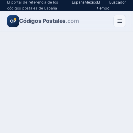
El portal de referencia de los
España
México
El
Buscador
códigos postales de España
tiempo
Códigos Postales
.com
CP