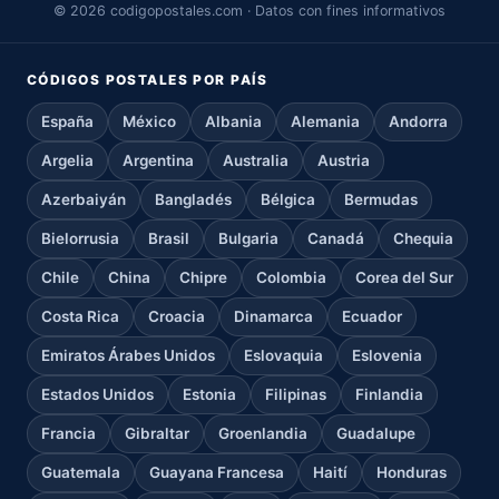
© 2026 codigopostales.com · Datos con fines informativos
CÓDIGOS POSTALES POR PAÍS
España
México
Albania
Alemania
Andorra
Argelia
Argentina
Australia
Austria
Azerbaiyán
Bangladés
Bélgica
Bermudas
Bielorrusia
Brasil
Bulgaria
Canadá
Chequia
Chile
China
Chipre
Colombia
Corea del Sur
Costa Rica
Croacia
Dinamarca
Ecuador
Emiratos Árabes Unidos
Eslovaquia
Eslovenia
Estados Unidos
Estonia
Filipinas
Finlandia
Francia
Gibraltar
Groenlandia
Guadalupe
Guatemala
Guayana Francesa
Haití
Honduras