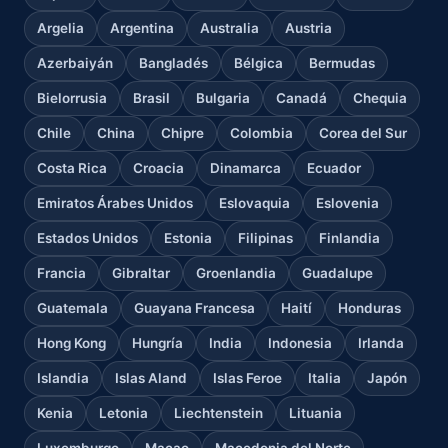
Argelia
Argentina
Australia
Austria
Azerbaiyán
Bangladés
Bélgica
Bermudas
Bielorrusia
Brasil
Bulgaria
Canadá
Chequia
Chile
China
Chipre
Colombia
Corea del Sur
Costa Rica
Croacia
Dinamarca
Ecuador
Emiratos Árabes Unidos
Eslovaquia
Eslovenia
Estados Unidos
Estonia
Filipinas
Finlandia
Francia
Gibraltar
Groenlandia
Guadalupe
Guatemala
Guayana Francesa
Haití
Honduras
Hong Kong
Hungría
India
Indonesia
Irlanda
Islandia
Islas Aland
Islas Feroe
Italia
Japón
Kenia
Letonia
Liechtenstein
Lituania
Luxemburgo
Macao
Macedonia del Norte