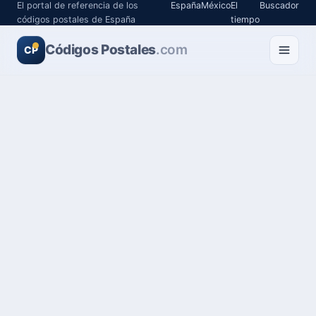
El portal de referencia de los
España
México
El
Buscador
códigos postales de España
tiempo
Códigos Postales
.com
CP