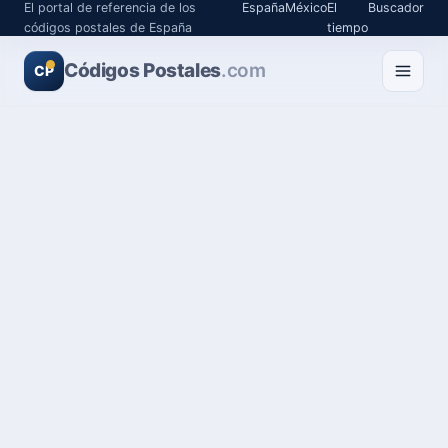
El portal de referencia de los
España
México
El
Buscador
códigos postales de España
tiempo
Códigos Postales
.com
CP