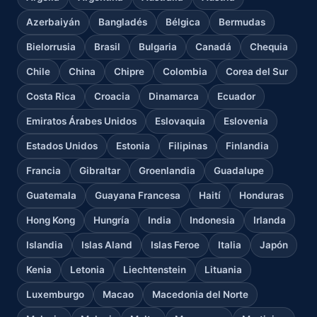
Azerbaiyán
Bangladés
Bélgica
Bermudas
Bielorrusia
Brasil
Bulgaria
Canadá
Chequia
Chile
China
Chipre
Colombia
Corea del Sur
Costa Rica
Croacia
Dinamarca
Ecuador
Emiratos Árabes Unidos
Eslovaquia
Eslovenia
Estados Unidos
Estonia
Filipinas
Finlandia
Francia
Gibraltar
Groenlandia
Guadalupe
Guatemala
Guayana Francesa
Haití
Honduras
Hong Kong
Hungría
India
Indonesia
Irlanda
Islandia
Islas Aland
Islas Feroe
Italia
Japón
Kenia
Letonia
Liechtenstein
Lituania
Luxemburgo
Macao
Macedonia del Norte