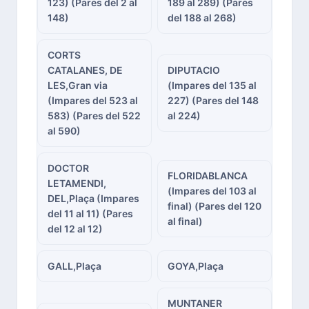
123) (Pares del 2 al
189 al 289) (Pares
148)
del 188 al 268)
CORTS
CATALANES, DE
DIPUTACIO
LES,Gran via
(Impares del 135 al
(Impares del 523 al
227) (Pares del 148
583) (Pares del 522
al 224)
al 590)
DOCTOR
FLORIDABLANCA
LETAMENDI,
(Impares del 103 al
DEL,Plaça (Impares
final) (Pares del 120
del 11 al 11) (Pares
al final)
del 12 al 12)
GALL,Plaça
GOYA,Plaça
MUNTANER