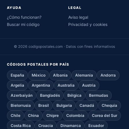
AYUDA
LEGAL
¿Cómo funcionan?
Aviso legal
Buscar mi código
Privacidad y cookies
© 2026 codigopostales.com · Datos con fines informativos
CÓDIGOS POSTALES POR PAÍS
España
México
Albania
Alemania
Andorra
Argelia
Argentina
Australia
Austria
Azerbaiyán
Bangladés
Bélgica
Bermudas
Bielorrusia
Brasil
Bulgaria
Canadá
Chequia
Chile
China
Chipre
Colombia
Corea del Sur
Costa Rica
Croacia
Dinamarca
Ecuador