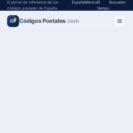
El portal de referencia de los
España
México
El
Buscador
códigos postales de España
tiempo
Códigos Postales
.com
CP