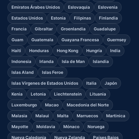
Emiratos Árabes Unidos
Eslovaquia
Eslovenia
Estados Unidos
Estonia
Filipinas
Finlandia
Francia
Gibraltar
Groenlandia
Guadalupe
Guam
Guatemala
Guayana Francesa
Guernsey
Haití
Honduras
Hong Kong
Hungría
India
Indonesia
Irlanda
Isla de Man
Islandia
Islas Aland
Islas Feroe
Islas Vírgenes de Estados Unidos
Italia
Japón
Kenia
Letonia
Liechtenstein
Lituania
Luxemburgo
Macao
Macedonia del Norte
Malasia
Malaui
Malta
Marruecos
Martinica
Mayotte
Moldavia
Mónaco
Noruega
Nueva Caledonia
Nueva Zelanda
Países Bajos