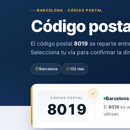
BARCELONA · CÓDIGO POSTAL
Código posta
El código postal
8019
se reparte ent
Selecciona tu vía para confirmar la di
Barcelona
132 vías
Barcelona 
CÓDIGO POSTAL
8019
El
8019
es un
utilizan.