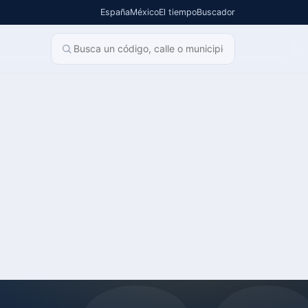
España
México
El tiempo
Buscador