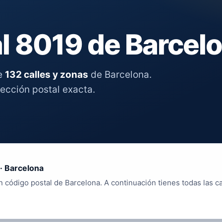
l 8019 de Barcel
re
132 calles y zonas
de Barcelona.
rección postal exacta.
· Barcelona
 código postal de Barcelona. A continuación tienes todas las ca