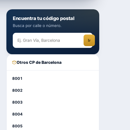
Encuentra tu código postal
Busca por calle o número.
Ir
Otros CP de Barcelona
8001
8002
8003
8004
8005