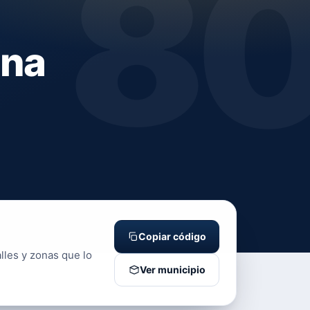
8
ona
Copiar código
lles y zonas que lo
Ver municipio