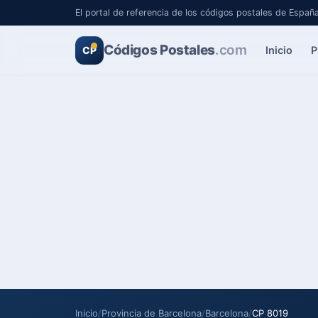
El portal de referencia de los códigos postales de Españ
Códigos Postales
.com
Inicio
P
CP
Inicio
/
Provincia de Barcelona
/
Barcelona
/
CP 8019