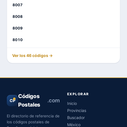
8007
8008
8009
8010
Ver los 46 códigos →
EXPLORAR
Códigos
.com
CP
Inicio
Postales
Provincias
El directorio de referencia de
Buscador
los códigos postales de
México