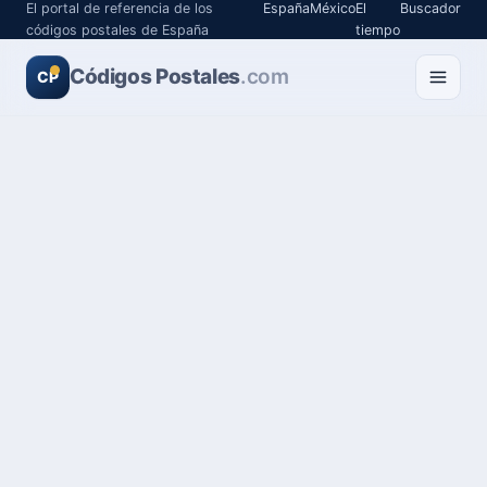
El portal de referencia de los
España
México
El
Buscador
códigos postales de España
tiempo
Códigos Postales
.com
CP