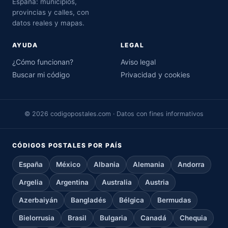
España: municipios,
provincias y calles, con
datos reales y mapas.
AYUDA
LEGAL
¿Cómo funcionan?
Aviso legal
Buscar mi código
Privacidad y cookies
© 2026 codigopostales.com · Datos con fines informativos
CÓDIGOS POSTALES POR PAÍS
España
México
Albania
Alemania
Andorra
Argelia
Argentina
Australia
Austria
Azerbaiyán
Bangladés
Bélgica
Bermudas
Bielorrusia
Brasil
Bulgaria
Canadá
Chequia