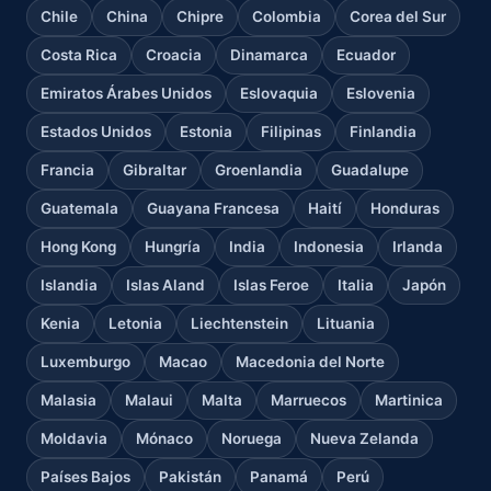
Chile
China
Chipre
Colombia
Corea del Sur
Costa Rica
Croacia
Dinamarca
Ecuador
Emiratos Árabes Unidos
Eslovaquia
Eslovenia
Estados Unidos
Estonia
Filipinas
Finlandia
Francia
Gibraltar
Groenlandia
Guadalupe
Guatemala
Guayana Francesa
Haití
Honduras
Hong Kong
Hungría
India
Indonesia
Irlanda
Islandia
Islas Aland
Islas Feroe
Italia
Japón
Kenia
Letonia
Liechtenstein
Lituania
Luxemburgo
Macao
Macedonia del Norte
Malasia
Malaui
Malta
Marruecos
Martinica
Moldavia
Mónaco
Noruega
Nueva Zelanda
Países Bajos
Pakistán
Panamá
Perú