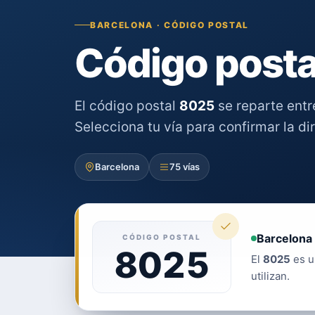
BARCELONA · CÓDIGO POSTAL
Código posta
El código postal
8025
se reparte ent
Selecciona tu vía para confirmar la di
Barcelona
75 vías
Barcelona 
CÓDIGO POSTAL
8025
El
8025
es u
utilizan.