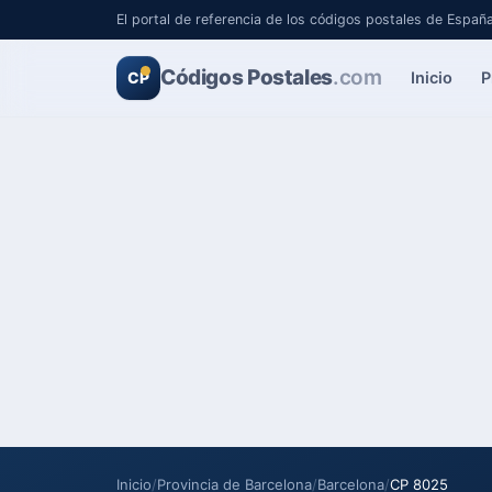
El portal de referencia de los códigos postales de Españ
Códigos Postales
.com
Inicio
P
CP
Inicio
/
Provincia de Barcelona
/
Barcelona
/
CP 8025