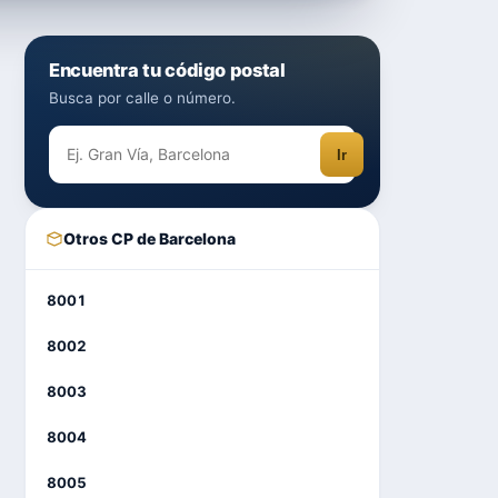
Encuentra tu código postal
Busca por calle o número.
Ir
Otros CP de Barcelona
8001
8002
8003
8004
8005