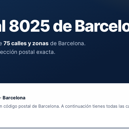
l 8025 de Barcel
re
75 calles y zonas
de Barcelona.
rección postal exacta.
· Barcelona
n código postal de Barcelona. A continuación tienes todas las c