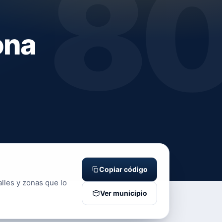
8
ona
Copiar código
alles y zonas que lo
Ver municipio