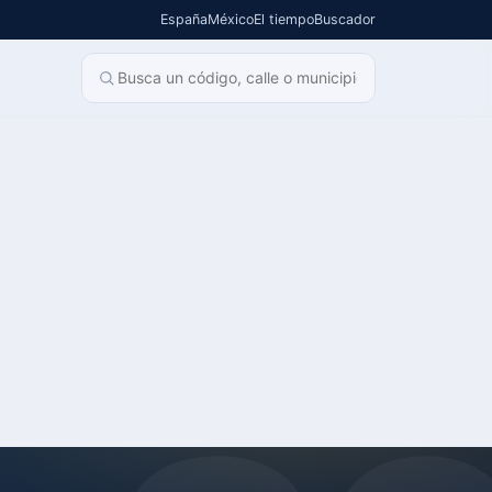
España
México
El tiempo
Buscador