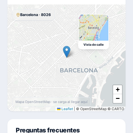
Barcelona · 8026
Vista de calle
+
−
Mapa OpenStreetMap · se carga al llegar aquí
Leaflet
|
© OpenStreetMap © CARTO
Preguntas frecuentes