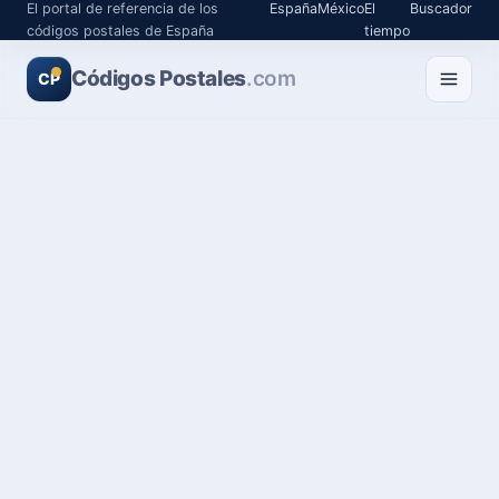
El portal de referencia de los
España
México
El
Buscador
códigos postales de España
tiempo
Códigos Postales
.com
CP