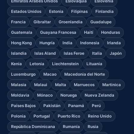
Emiratos Árabes Unidos
Eslovaquia
Eslovenia
Estados Unidos
Estonia
Filipinas
Finlandia
Francia
Gibraltar
Groenlandia
Guadalupe
Guatemala
Guayana Francesa
Haití
Honduras
Hong Kong
Hungría
India
Indonesia
Irlanda
Islandia
Islas Aland
Islas Feroe
Italia
Japón
Kenia
Letonia
Liechtenstein
Lituania
Luxemburgo
Macao
Macedonia del Norte
Malasia
Malaui
Malta
Marruecos
Martinica
Moldavia
Mónaco
Noruega
Nueva Zelanda
Países Bajos
Pakistán
Panamá
Perú
Polonia
Portugal
Puerto Rico
Reino Unido
República Dominicana
Rumanía
Rusia