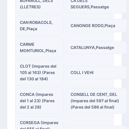
BOFARULL, DELS
CA DELS
(LLETRES)
SEGUERS,Passatge
CAN ROBACOLS,
CANONGE RODO,Plaça
DE,Plaça
CARME
CATALUNYA,Passatge
MONTURIOL,Plaça
CLOT (Impares del
105 al 163) (Pares
COLL I VEHI
del 130 al 184)
CONCA (Impares
CONSELL DE CENT, DEL
del 1 al 23) (Pares
(Impares del 597 al final)
del 2 al 28)
(Pares del 586 al final)
CORSEGA (Impares
del 655 al final)