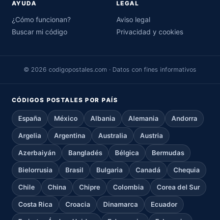
AYUDA
LEGAL
¿Cómo funcionan?
Aviso legal
Buscar mi código
Privacidad y cookies
© 2026 codigopostales.com · Datos con fines informativos
CÓDIGOS POSTALES POR PAÍS
España
México
Albania
Alemania
Andorra
Argelia
Argentina
Australia
Austria
Azerbaiyán
Bangladés
Bélgica
Bermudas
Bielorrusia
Brasil
Bulgaria
Canadá
Chequia
Chile
China
Chipre
Colombia
Corea del Sur
Costa Rica
Croacia
Dinamarca
Ecuador