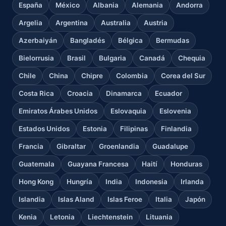
España
México
Albania
Alemania
Andorra
Argelia
Argentina
Australia
Austria
Azerbaiyán
Bangladés
Bélgica
Bermudas
Bielorrusia
Brasil
Bulgaria
Canadá
Chequia
Chile
China
Chipre
Colombia
Corea del Sur
Costa Rica
Croacia
Dinamarca
Ecuador
Emiratos Árabes Unidos
Eslovaquia
Eslovenia
Estados Unidos
Estonia
Filipinas
Finlandia
Francia
Gibraltar
Groenlandia
Guadalupe
Guatemala
Guayana Francesa
Haití
Honduras
Hong Kong
Hungría
India
Indonesia
Irlanda
Islandia
Islas Aland
Islas Feroe
Italia
Japón
Kenia
Letonia
Liechtenstein
Lituania