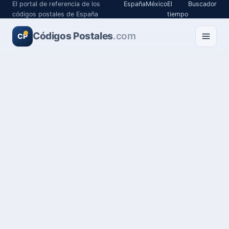
El portal de referencia de los
España
México
El
Buscador
códigos postales de España
tiempo
Códigos Postales
.com
CP