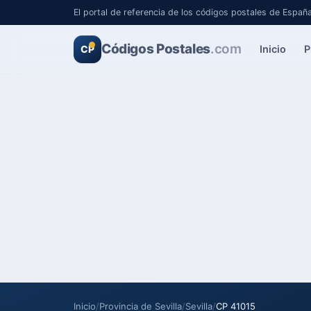
El portal de referencia de los códigos postales de Españ
Códigos Postales
.com
Inicio
P
CP
Inicio
/
Provincia de Sevilla
/
Sevilla
/
CP 41015