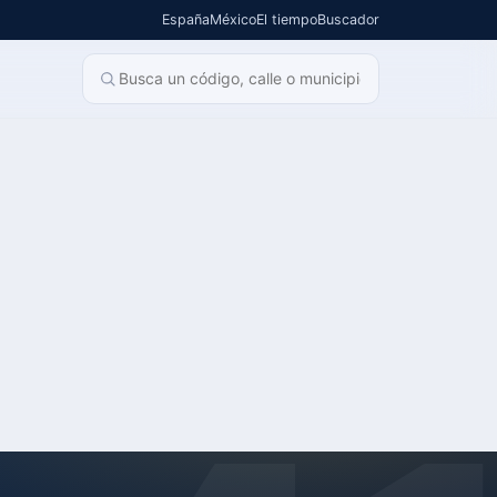
España
México
El tiempo
Buscador