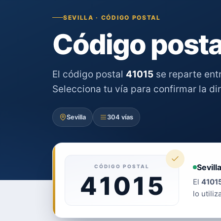
SEVILLA · CÓDIGO POSTAL
Código postal
El código postal
41015
se reparte ent
Selecciona tu vía para confirmar la di
Sevilla
304 vías
Sevilla
CÓDIGO POSTAL
41015
El
4101
lo utiliz