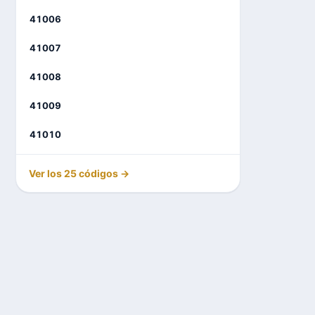
41006
41007
41008
41009
41010
Ver los 25 códigos →