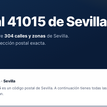
 41015 de Sevilla
re
304 calles y zonas
de Sevilla.
rección postal exacta.
 · Sevilla
5
es un código postal de Sevilla. A continuación tienes todas las
an.