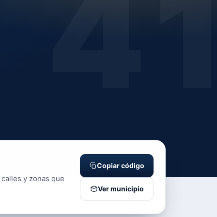
4
Copiar código
 calles y zonas que
Ver municipio