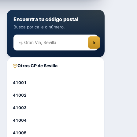
Encuentra tu código postal
Busca por calle o número.
Ir
Otros CP de Sevilla
41001
41002
41003
41004
41005