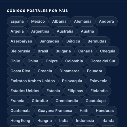
CÓDIGOS POSTALES POR PAÍS
España
México
Albania
Alemania
Andorra
Argelia
Argentina
Australia
Austria
Azerbaiyán
Bangladés
Bélgica
Bermudas
Bielorrusia
Brasil
Bulgaria
Canadá
Chequia
Chile
China
Chipre
Colombia
Corea del Sur
Costa Rica
Croacia
Dinamarca
Ecuador
Emiratos Árabes Unidos
Eslovaquia
Eslovenia
Estados Unidos
Estonia
Filipinas
Finlandia
Francia
Gibraltar
Groenlandia
Guadalupe
Guatemala
Guayana Francesa
Haití
Honduras
Hong Kong
Hungría
India
Indonesia
Irlanda