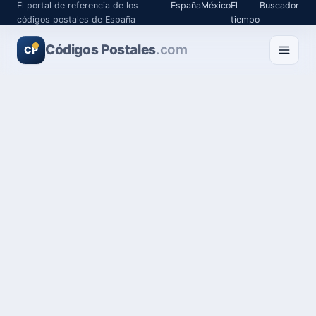
El portal de referencia de los
España
México
El
Buscador
códigos postales de España
tiempo
Códigos Postales
.com
CP