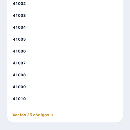
41002
41003
41004
41005
41006
41007
41008
41009
41010
Ver los 25 códigos →