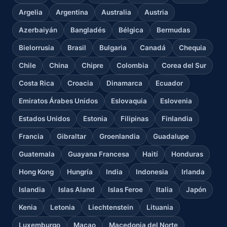
Argelia
Argentina
Australia
Austria
Azerbaiyán
Bangladés
Bélgica
Bermudas
Bielorrusia
Brasil
Bulgaria
Canadá
Chequia
Chile
China
Chipre
Colombia
Corea del Sur
Costa Rica
Croacia
Dinamarca
Ecuador
Emiratos Árabes Unidos
Eslovaquia
Eslovenia
Estados Unidos
Estonia
Filipinas
Finlandia
Francia
Gibraltar
Groenlandia
Guadalupe
Guatemala
Guayana Francesa
Haití
Honduras
Hong Kong
Hungría
India
Indonesia
Irlanda
Islandia
Islas Aland
Islas Feroe
Italia
Japón
Kenia
Letonia
Liechtenstein
Lituania
Luxemburgo
Macao
Macedonia del Norte