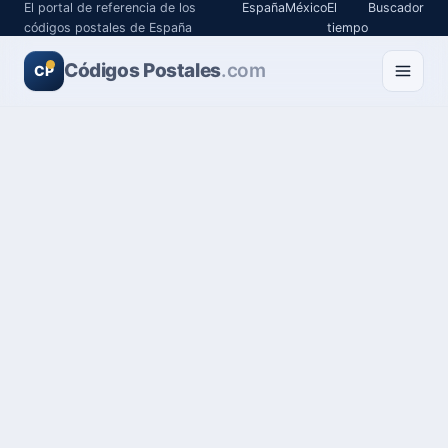
El portal de referencia de los
España
México
El
Buscador
códigos postales de España
tiempo
Códigos Postales
.com
CP