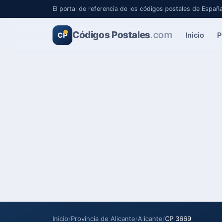
El portal de referencia de los códigos postales de Españ
Códigos Postales
.com
Inicio
P
CP
Inicio
/
Provincia de Alicante
/
Alicante
/
CP 3669