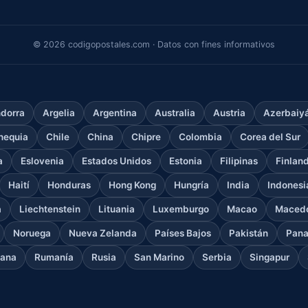
© 2026 codigopostales.com · Datos con fines informativos
dorra
Argelia
Argentina
Australia
Austria
Azerbaiy
hequia
Chile
China
Chipre
Colombia
Corea del Sur
a
Eslovenia
Estados Unidos
Estonia
Filipinas
Finlan
Haití
Honduras
Hong Kong
Hungría
India
Indonesi
a
Liechtenstein
Lituania
Luxemburgo
Macao
Macedo
Noruega
Nueva Zelanda
Países Bajos
Pakistán
Pan
cana
Rumanía
Rusia
San Marino
Serbia
Singapur