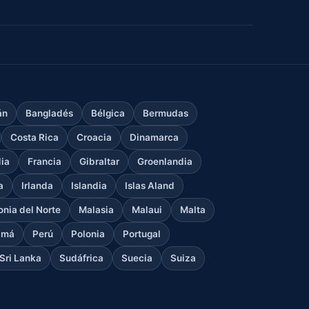
án
Bangladés
Bélgica
Bermudas
Costa Rica
Croacia
Dinamarca
dia
Francia
Gibraltar
Groenlandia
a
Irlanda
Islandia
Islas Aland
nia del Norte
Malasia
Malaui
Malta
amá
Perú
Polonia
Portugal
Sri Lanka
Sudáfrica
Suecia
Suiza