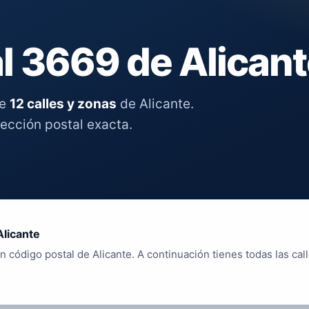
l 3669 de Alican
re
12 calles y zonas
de Alicante.
rección postal exacta.
Alicante
n código postal de Alicante. A continuación tienes todas las cal