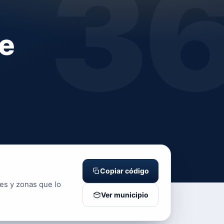
3
te
Copiar código
les y zonas que lo
Ver municipio