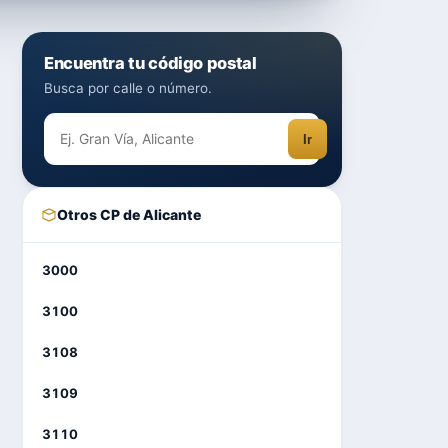
Encuentra tu código postal
Busca por calle o número.
Ir
Otros CP de Alicante
3000
3100
3108
3109
3110