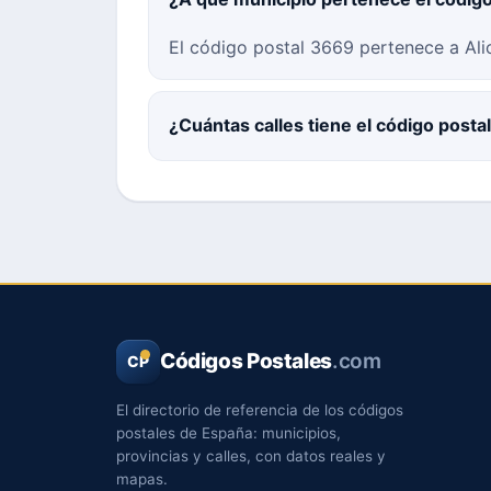
El código postal 3669 pertenece a Alic
¿Cuántas calles tiene el código post
Códigos Postales
.com
CP
El directorio de referencia de los códigos
postales de España: municipios,
provincias y calles, con datos reales y
mapas.