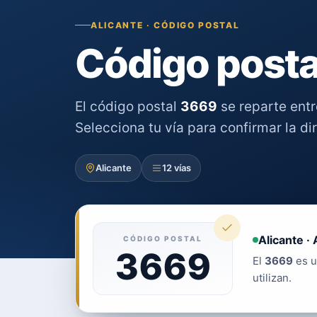
ALICANTE · CÓDIGO POSTAL
Código posta
El código postal
3669
se reparte ent
Selecciona tu vía para confirmar la di
Alicante
12 vías
Alicante · 
CÓDIGO POSTAL
3669
El
3669
es u
utilizan.