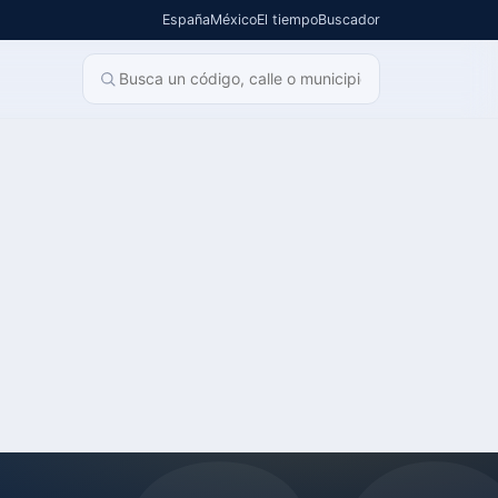
España
México
El tiempo
Buscador