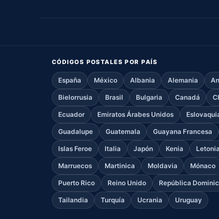
CÓDIGOS POSTALES POR PAÍS
España
México
Albania
Alemania
An
Bielorrusia
Brasil
Bulgaria
Canadá
C
Ecuador
Emiratos Árabes Unidos
Eslovaqui
Guadalupe
Guatemala
Guayana Francesa
Islas Feroe
Italia
Japón
Kenia
Letoni
Marruecos
Martinica
Moldavia
Mónaco
Puerto Rico
Reino Unido
República Domini
Tailandia
Turquía
Ucrania
Uruguay