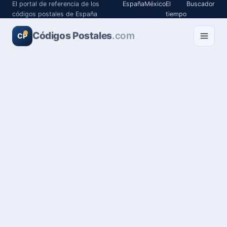
El portal de referencia de los
España
México
El
Buscador
códigos postales de España
tiempo
Códigos Postales
.com
CP