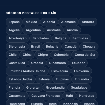
CÓDIGOS POSTALES POR PAÍS
España
México
Albania
Alemania
Andorra
Argelia
Argentina
Australia
Austria
Azerbaiyán
Bangladés
Bélgica
Bermudas
Bielorrusia
Brasil
Bulgaria
Canadá
Chequia
Chile
China
Chipre
Colombia
Corea del Sur
Costa Rica
Croacia
Dinamarca
Ecuador
Emiratos Árabes Unidos
Eslovaquia
Eslovenia
Estados Unidos
Estonia
Filipinas
Finlandia
Francia
Gibraltar
Groenlandia
Guadalupe
Guatemala
Guayana Francesa
Haití
Honduras
Hong Kong
Hungría
India
Indonesia
Irlanda