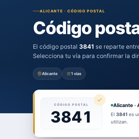
ALICANTE · CÓDIGO POSTAL
Código posta
El código postal
3841
se reparte ent
Selecciona tu vía para confirmar la di
Alicante
1 vías
Alicante · 
CÓDIGO POSTAL
3841
El
3841
es un
utilizan.