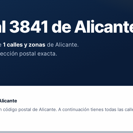
l 3841 de Alicant
re
1 calles y zonas
de Alicante.
rección postal exacta.
Alicante
 código postal de Alicante. A continuación tienes todas las call