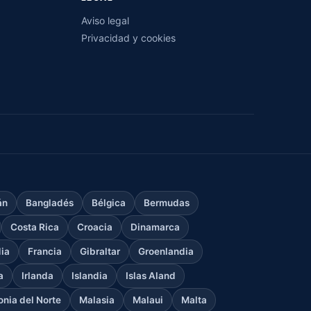
Aviso legal
Privacidad y cookies
án
Bangladés
Bélgica
Bermudas
Costa Rica
Croacia
Dinamarca
dia
Francia
Gibraltar
Groenlandia
a
Irlanda
Islandia
Islas Aland
nia del Norte
Malasia
Malaui
Malta