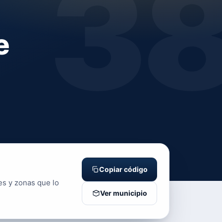
3
e
Copiar código
es y zonas que lo
Ver municipio