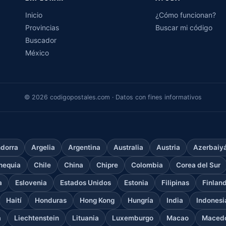
Inicio
¿Cómo funcionan?
Provincias
Buscar mi código
Buscador
México
© 2026 codigopostales.com · Datos con fines informativos
dorra
Argelia
Argentina
Australia
Austria
Azerbaiy
hequia
Chile
China
Chipre
Colombia
Corea del Sur
a
Eslovenia
Estados Unidos
Estonia
Filipinas
Finlan
Haití
Honduras
Hong Kong
Hungría
India
Indonesi
a
Liechtenstein
Lituania
Luxemburgo
Macao
Macedo