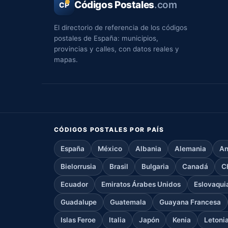
Códigos Postales
.com
CP
El directorio de referencia de los códigos
postales de España: municipios,
provincias y calles, con datos reales y
mapas.
CÓDIGOS POSTALES POR PAÍS
España
México
Albania
Alemania
An
Bielorrusia
Brasil
Bulgaria
Canadá
C
Ecuador
Emiratos Árabes Unidos
Eslovaqui
Guadalupe
Guatemala
Guayana Francesa
Islas Feroe
Italia
Japón
Kenia
Letoni