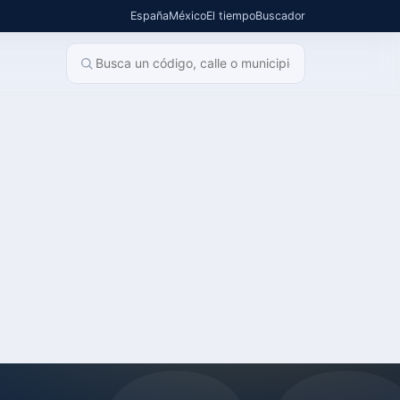
España
México
El tiempo
Buscador