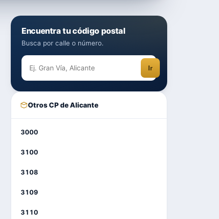
Encuentra tu código postal
Busca por calle o número.
Ir
Otros CP de Alicante
3000
3100
3108
3109
3110