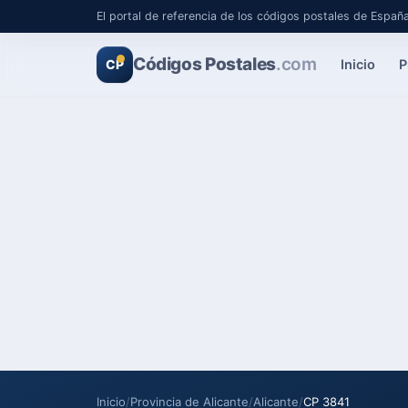
El portal de referencia de los códigos postales de Españ
Códigos Postales
.com
Inicio
P
CP
Inicio
/
Provincia de Alicante
/
Alicante
/
CP 3841