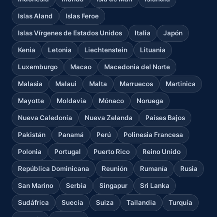
Islas Aland
Islas Feroe
Islas Vírgenes de Estados Unidos
Italia
Japón
Kenia
Letonia
Liechtenstein
Lituania
Luxemburgo
Macao
Macedonia del Norte
Malasia
Malaui
Malta
Marruecos
Martinica
Mayotte
Moldavia
Mónaco
Noruega
Nueva Caledonia
Nueva Zelanda
Países Bajos
Pakistán
Panamá
Perú
Polinesia Francesa
Polonia
Portugal
Puerto Rico
Reino Unido
República Dominicana
Reunión
Rumanía
Rusia
San Marino
Serbia
Singapur
Sri Lanka
Sudáfrica
Suecia
Suiza
Tailandia
Turquía