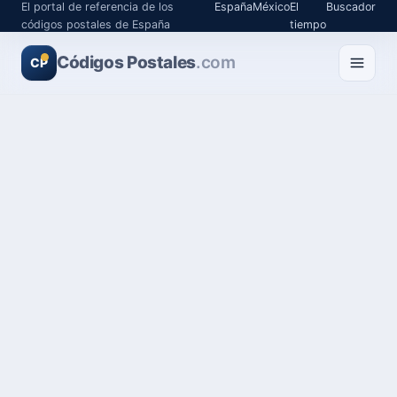
El portal de referencia de los
España
México
El
Buscador
códigos postales de España
tiempo
Códigos Postales
.com
CP