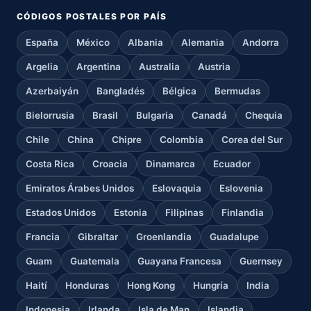
CÓDIGOS POSTALES POR PAÍS
España
México
Albania
Alemania
Andorra
Argelia
Argentina
Australia
Austria
Azerbaiyán
Bangladés
Bélgica
Bermudas
Bielorrusia
Brasil
Bulgaria
Canadá
Chequia
Chile
China
Chipre
Colombia
Corea del Sur
Costa Rica
Croacia
Dinamarca
Ecuador
Emiratos Árabes Unidos
Eslovaquia
Eslovenia
Estados Unidos
Estonia
Filipinas
Finlandia
Francia
Gibraltar
Groenlandia
Guadalupe
Guam
Guatemala
Guayana Francesa
Guernsey
Haití
Honduras
Hong Kong
Hungría
India
Indonesia
Irlanda
Isla de Man
Islandia