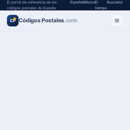
El portal de referencia de los
España
México
El
Buscador
códigos postales de España
tiempo
Códigos Postales
.com
CP