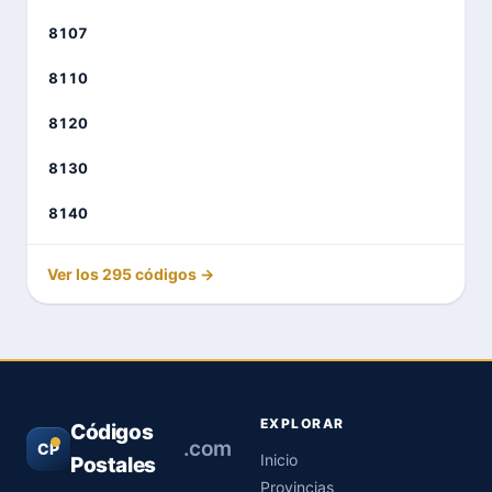
8107
8110
8120
8130
8140
Ver los 295 códigos →
EXPLORAR
Códigos
.com
CP
Inicio
Postales
Provincias