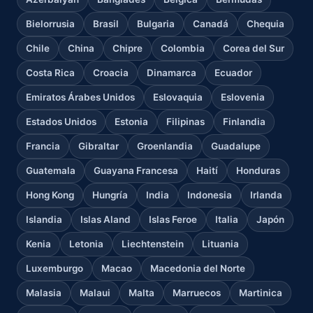
Bielorrusia
Brasil
Bulgaria
Canadá
Chequia
Chile
China
Chipre
Colombia
Corea del Sur
Costa Rica
Croacia
Dinamarca
Ecuador
Emiratos Árabes Unidos
Eslovaquia
Eslovenia
Estados Unidos
Estonia
Filipinas
Finlandia
Francia
Gibraltar
Groenlandia
Guadalupe
Guatemala
Guayana Francesa
Haití
Honduras
Hong Kong
Hungría
India
Indonesia
Irlanda
Islandia
Islas Aland
Islas Feroe
Italia
Japón
Kenia
Letonia
Liechtenstein
Lituania
Luxemburgo
Macao
Macedonia del Norte
Malasia
Malaui
Malta
Marruecos
Martinica