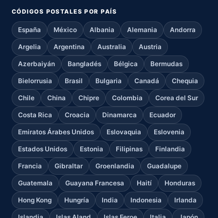
CÓDIGOS POSTALES POR PAÍS
España
México
Albania
Alemania
Andorra
Argelia
Argentina
Australia
Austria
Azerbaiyán
Bangladés
Bélgica
Bermudas
Bielorrusia
Brasil
Bulgaria
Canadá
Chequia
Chile
China
Chipre
Colombia
Corea del Sur
Costa Rica
Croacia
Dinamarca
Ecuador
Emiratos Árabes Unidos
Eslovaquia
Eslovenia
Estados Unidos
Estonia
Filipinas
Finlandia
Francia
Gibraltar
Groenlandia
Guadalupe
Guatemala
Guayana Francesa
Haití
Honduras
Hong Kong
Hungría
India
Indonesia
Irlanda
Islandia
Islas Aland
Islas Feroe
Italia
Japón