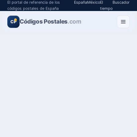
El portal de referencia de los
España
México
El
Buscador
códigos postales de España
tiempo
Códigos Postales
.com
CP