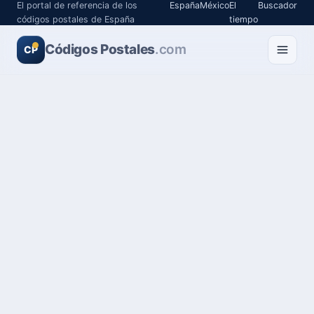
El portal de referencia de los
España
México
El
Buscador
códigos postales de España
tiempo
Códigos Postales
.com
CP