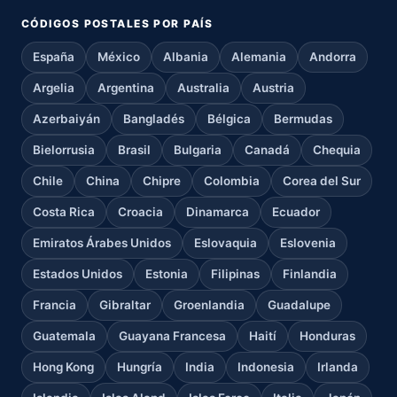
CÓDIGOS POSTALES POR PAÍS
España
México
Albania
Alemania
Andorra
Argelia
Argentina
Australia
Austria
Azerbaiyán
Bangladés
Bélgica
Bermudas
Bielorrusia
Brasil
Bulgaria
Canadá
Chequia
Chile
China
Chipre
Colombia
Corea del Sur
Costa Rica
Croacia
Dinamarca
Ecuador
Emiratos Árabes Unidos
Eslovaquia
Eslovenia
Estados Unidos
Estonia
Filipinas
Finlandia
Francia
Gibraltar
Groenlandia
Guadalupe
Guatemala
Guayana Francesa
Haití
Honduras
Hong Kong
Hungría
India
Indonesia
Irlanda