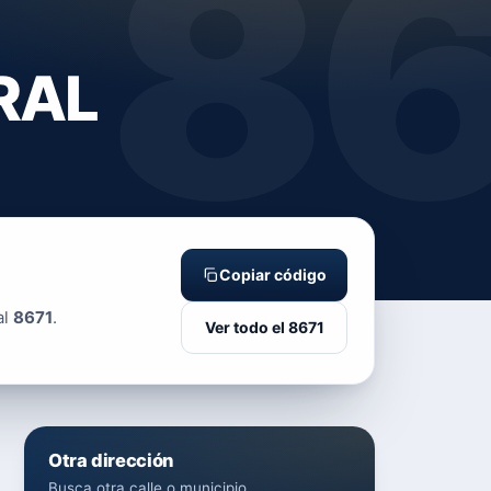
8
RAL
Copiar código
al
8671
.
Ver todo el 8671
Otra dirección
Busca otra calle o municipio.