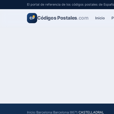
El portal de referencia de los códigos postales de Españ
Códigos Postales
.com
Inicio
P
CP
Inicio
/
Barcelona
/
Barcelona
/
8671
/
CASTELLADRAL