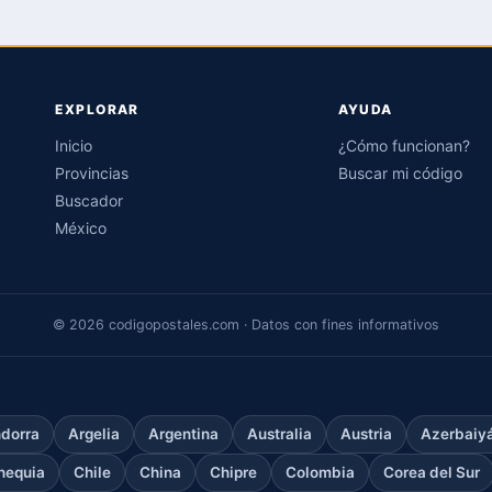
EXPLORAR
AYUDA
Inicio
¿Cómo funcionan?
Provincias
Buscar mi código
Buscador
México
© 2026 codigopostales.com · Datos con fines informativos
dorra
Argelia
Argentina
Australia
Austria
Azerbaiy
hequia
Chile
China
Chipre
Colombia
Corea del Sur