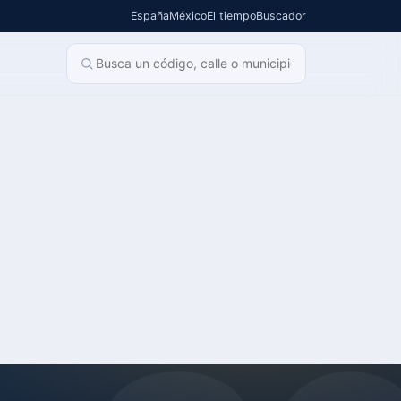
España
México
El tiempo
Buscador