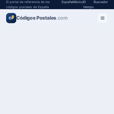
El portal de referencia de los
España
México
El
Buscador
códigos postales de España
tiempo
Códigos Postales
.com
CP