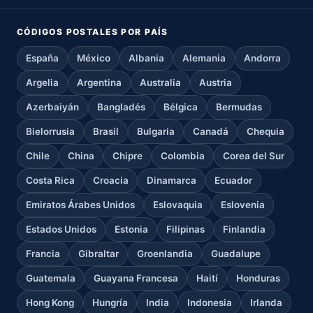
CÓDIGOS POSTALES POR PAÍS
España
México
Albania
Alemania
Andorra
Argelia
Argentina
Australia
Austria
Azerbaiyán
Bangladés
Bélgica
Bermudas
Bielorrusia
Brasil
Bulgaria
Canadá
Chequia
Chile
China
Chipre
Colombia
Corea del Sur
Costa Rica
Croacia
Dinamarca
Ecuador
Emiratos Árabes Unidos
Eslovaquia
Eslovenia
Estados Unidos
Estonia
Filipinas
Finlandia
Francia
Gibraltar
Groenlandia
Guadalupe
Guatemala
Guayana Francesa
Haití
Honduras
Hong Kong
Hungría
India
Indonesia
Irlanda