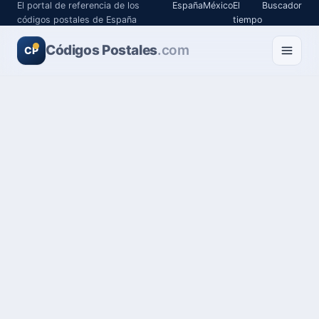
El portal de referencia de los
España
México
El
Buscador
códigos postales de España
tiempo
Códigos Postales
.com
CP