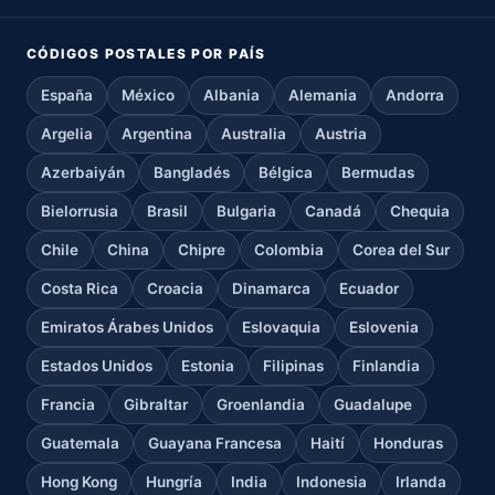
CÓDIGOS POSTALES POR PAÍS
España
México
Albania
Alemania
Andorra
Argelia
Argentina
Australia
Austria
Azerbaiyán
Bangladés
Bélgica
Bermudas
Bielorrusia
Brasil
Bulgaria
Canadá
Chequia
Chile
China
Chipre
Colombia
Corea del Sur
Costa Rica
Croacia
Dinamarca
Ecuador
Emiratos Árabes Unidos
Eslovaquia
Eslovenia
Estados Unidos
Estonia
Filipinas
Finlandia
Francia
Gibraltar
Groenlandia
Guadalupe
Guatemala
Guayana Francesa
Haití
Honduras
Hong Kong
Hungría
India
Indonesia
Irlanda