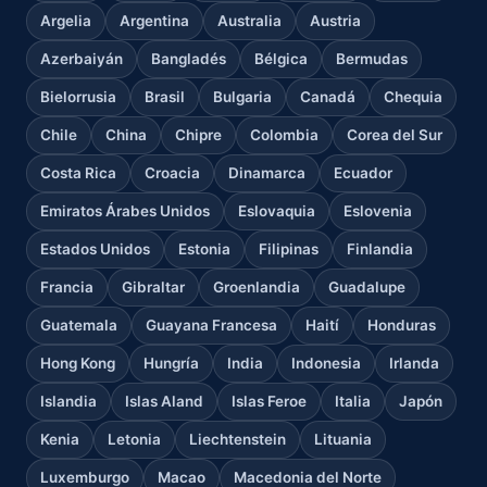
Argelia
Argentina
Australia
Austria
Azerbaiyán
Bangladés
Bélgica
Bermudas
Bielorrusia
Brasil
Bulgaria
Canadá
Chequia
Chile
China
Chipre
Colombia
Corea del Sur
Costa Rica
Croacia
Dinamarca
Ecuador
Emiratos Árabes Unidos
Eslovaquia
Eslovenia
Estados Unidos
Estonia
Filipinas
Finlandia
Francia
Gibraltar
Groenlandia
Guadalupe
Guatemala
Guayana Francesa
Haití
Honduras
Hong Kong
Hungría
India
Indonesia
Irlanda
Islandia
Islas Aland
Islas Feroe
Italia
Japón
Kenia
Letonia
Liechtenstein
Lituania
Luxemburgo
Macao
Macedonia del Norte