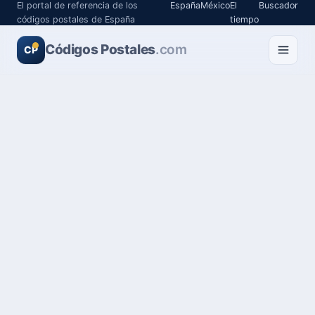
El portal de referencia de los
España
México
El
Buscador
códigos postales de España
tiempo
Códigos Postales
.com
CP