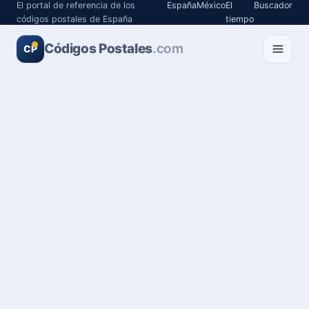
El portal de referencia de los
España
México
El
Buscador
códigos postales de España
tiempo
Códigos Postales
.com
CP