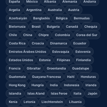
España
México
Albania
Alemania
Andorra
Argelia
Argentina
Australia
Austria
Azerbaiyán
Bangladés
Bélgica
Bermudas
Bielorrusia
Brasil
Bulgaria
Canadá
Chequia
Chile
China
Chipre
Colombia
Corea del Sur
Costa Rica
Croacia
Dinamarca
Ecuador
Emiratos Árabes Unidos
Eslovaquia
Eslovenia
Estados Unidos
Estonia
Filipinas
Finlandia
Francia
Gibraltar
Groenlandia
Guadalupe
Guatemala
Guayana Francesa
Haití
Honduras
Hong Kong
Hungría
India
Indonesia
Irlanda
Islandia
Islas Aland
Islas Feroe
Italia
Japón
Kenia
Letonia
Liechtenstein
Lituania