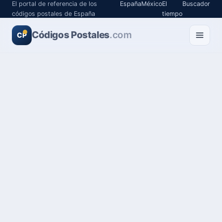
El portal de referencia de los
España
México
El
Buscador
códigos postales de España
tiempo
Códigos Postales
.com
CP