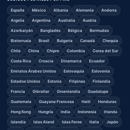
España
México
Albania
Alemania
Andorra
Argelia
Argentina
Australia
Austria
Azerbaiyán
Bangladés
Bélgica
Bermudas
Bielorrusia
Brasil
Bulgaria
Canadá
Chequia
Chile
China
Chipre
Colombia
Corea del Sur
Costa Rica
Croacia
Dinamarca
Ecuador
Emiratos Árabes Unidos
Eslovaquia
Eslovenia
Estados Unidos
Estonia
Filipinas
Finlandia
Francia
Gibraltar
Groenlandia
Guadalupe
Guatemala
Guayana Francesa
Haití
Honduras
Hong Kong
Hungría
India
Indonesia
Irlanda
Islandia
Islas Aland
Islas Feroe
Italia
Japón