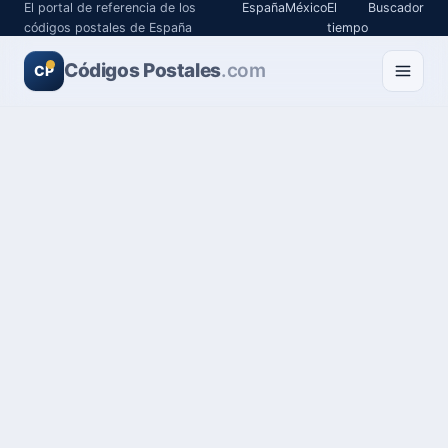
El portal de referencia de los
España
México
El
Buscador
códigos postales de España
tiempo
Códigos Postales
.com
CP