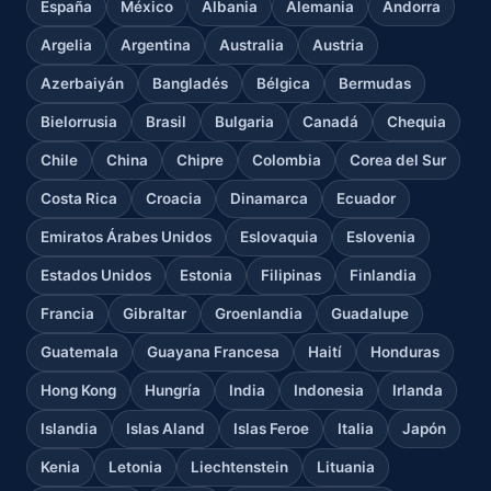
España
México
Albania
Alemania
Andorra
Argelia
Argentina
Australia
Austria
Azerbaiyán
Bangladés
Bélgica
Bermudas
Bielorrusia
Brasil
Bulgaria
Canadá
Chequia
Chile
China
Chipre
Colombia
Corea del Sur
Costa Rica
Croacia
Dinamarca
Ecuador
Emiratos Árabes Unidos
Eslovaquia
Eslovenia
Estados Unidos
Estonia
Filipinas
Finlandia
Francia
Gibraltar
Groenlandia
Guadalupe
Guatemala
Guayana Francesa
Haití
Honduras
Hong Kong
Hungría
India
Indonesia
Irlanda
Islandia
Islas Aland
Islas Feroe
Italia
Japón
Kenia
Letonia
Liechtenstein
Lituania