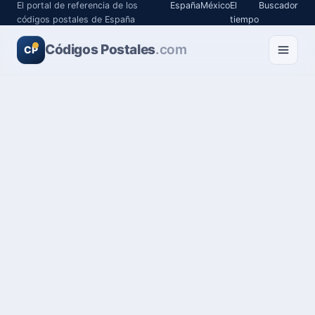
El portal de referencia de los
España
México
El
Buscador
códigos postales de España
tiempo
Códigos Postales
.com
CP