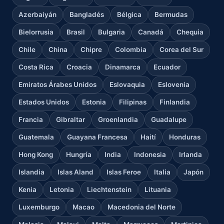
Azerbaiyán
Bangladés
Bélgica
Bermudas
Bielorrusia
Brasil
Bulgaria
Canadá
Chequia
Chile
China
Chipre
Colombia
Corea del Sur
Costa Rica
Croacia
Dinamarca
Ecuador
Emiratos Árabes Unidos
Eslovaquia
Eslovenia
Estados Unidos
Estonia
Filipinas
Finlandia
Francia
Gibraltar
Groenlandia
Guadalupe
Guatemala
Guayana Francesa
Haití
Honduras
Hong Kong
Hungría
India
Indonesia
Irlanda
Islandia
Islas Aland
Islas Feroe
Italia
Japón
Kenia
Letonia
Liechtenstein
Lituania
Luxemburgo
Macao
Macedonia del Norte