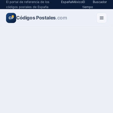
El portal de referencia de los
España
México
El
Buscador
códigos postales de España
tiempo
Códigos Postales
.com
CP