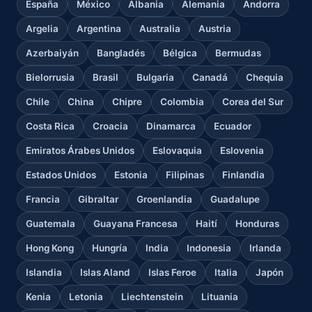
España
México
Albania
Alemania
Andorra
Argelia
Argentina
Australia
Austria
Azerbaiyán
Bangladés
Bélgica
Bermudas
Bielorrusia
Brasil
Bulgaria
Canadá
Chequia
Chile
China
Chipre
Colombia
Corea del Sur
Costa Rica
Croacia
Dinamarca
Ecuador
Emiratos Árabes Unidos
Eslovaquia
Eslovenia
Estados Unidos
Estonia
Filipinas
Finlandia
Francia
Gibraltar
Groenlandia
Guadalupe
Guatemala
Guayana Francesa
Haití
Honduras
Hong Kong
Hungría
India
Indonesia
Irlanda
Islandia
Islas Aland
Islas Feroe
Italia
Japón
Kenia
Letonia
Liechtenstein
Lituania