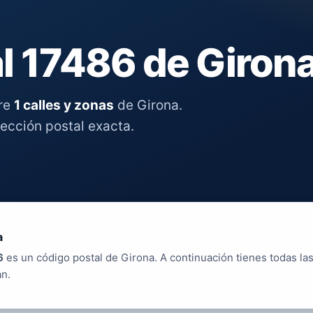
l 17486 de Giron
tre
1 calles y zonas
de Girona.
rección postal exacta.
a
6
es un código postal de Girona. A continuación tienes todas las
an.