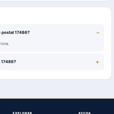
o postal 17486?
rona.
l 17486?
EXPLORAR
AYUDA