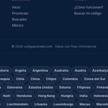
Inicio
¿Cómo funcionan?
Provincias
Buscar mi código
Buscador
México
© 2026 codigopostales.com · Datos con fines informativos
dorra
Argelia
Argentina
Australia
Austria
Azerbaiy
hequia
Chile
China
Chipre
Colombia
Corea del Sur
a
Eslovenia
Estados Unidos
Estonia
Filipinas
Finlan
Haití
Honduras
Hong Kong
Hungría
India
Indonesi
a
Liechtenstein
Lituania
Luxemburgo
Macao
Macedo