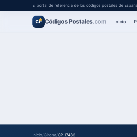
El portal de referencia de los códigos postales de Españ
Códigos Postales
.com
Inicio
P
CP
Inicio
/
Girona
/
CP 17486