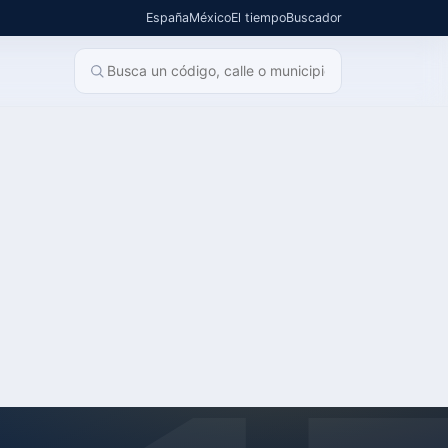
España
México
El tiempo
Buscador