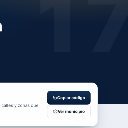
1
a
Copiar código
 calles y zonas que
Ver municipio