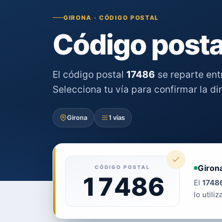
GIRONA · CÓDIGO POSTAL
Código posta
El código postal
17486
se reparte en
Selecciona tu vía para confirmar la di
Girona
1 vías
Giron
CÓDIGO POSTAL
17486
El
1748
lo utiliz