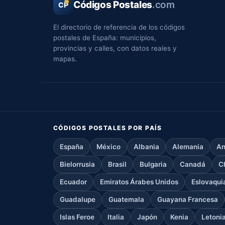
Códigos Postales
.com
CP
El directorio de referencia de los códigos
postales de España: municipios,
provincias y calles, con datos reales y
mapas.
CÓDIGOS POSTALES POR PAÍS
España
México
Albania
Alemania
An
Bielorrusia
Brasil
Bulgaria
Canadá
C
Ecuador
Emiratos Árabes Unidos
Eslovaqui
Guadalupe
Guatemala
Guayana Francesa
Islas Feroe
Italia
Japón
Kenia
Letoni