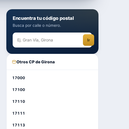
Encuentra tu código postal
Busca por calle o número.
Ir
Otros CP de Girona
17000
17100
17110
17111
17113